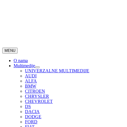
MENU
O nama
Multimedije
UNIVERZALNE MULTIMEDIJE
AUDI
ALFA
BMW
CITROEN
CHRYSLER
CHEVROLET
DS
DACIA
DODGE
FORD
FIAT