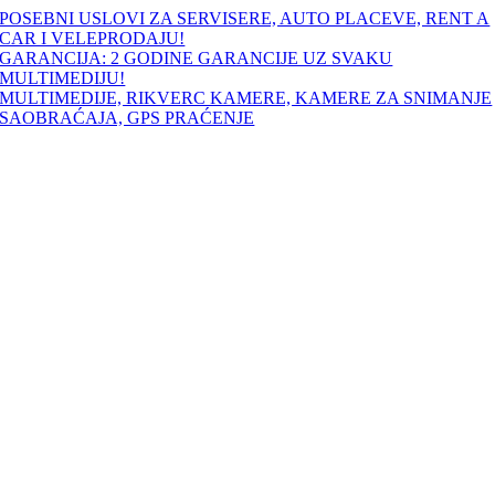
Skip
POSEBNI USLOVI ZA SERVISERE, AUTO PLACEVE, RENT A
to
CAR I VELEPRODAJU!
content
GARANCIJA: 2 GODINE GARANCIJE UZ SVAKU
MULTIMEDIJU!
MULTIMEDIJE, RIKVERC KAMERE, KAMERE ZA SNIMANJE
SAOBRAĆAJA, GPS PRAĆENJE