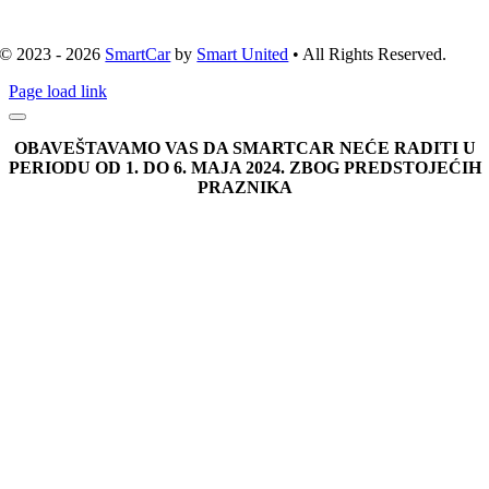
© 2023 - 2026
SmartCar
by
Smart United
• All Rights Reserved.
Page load link
OBAVEŠTAVAMO VAS DA SMARTCAR NEĆE RADITI U
PERIODU OD 1. DO 6. MAJA 2024. ZBOG PREDSTOJEĆIH
PRAZNIKA
Go
to
Top