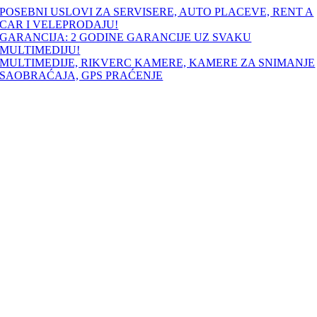
Skip
POSEBNI USLOVI ZA SERVISERE, AUTO PLACEVE, RENT A
to
CAR I VELEPRODAJU!
content
GARANCIJA: 2 GODINE GARANCIJE UZ SVAKU
MULTIMEDIJU!
MULTIMEDIJE, RIKVERC KAMERE, KAMERE ZA SNIMANJE
SAOBRAĆAJA, GPS PRAĆENJE