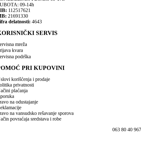
UBOTA: 09-14h
IB:
112517621
MB:
21691330
ifra delatnosti:
4643
KORISNIČKI SERVIS
ervisna mreža
rijava kvara
ervisna podrška
POMOĆ PRI KUPOVINI
slovi korišćenja i prodaje
olitika privatnosti
ačini plaćanja
sporuka
ravo na odustajanje
eklamacije
ravo na vansudsko rešavanje sporova
ačin povraćaja sredstava i robe
063 80 40 96