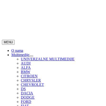
MENU
O nama
Multimedije
UNIVERZALNE MULTIMEDIJE
AUDI
ALFA
BMW
CITROEN
CHRYSLER
CHEVROLET
DS
DACIA
DODGE
FORD
FIAT