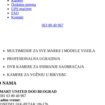
Kamere
Dodatna oprema
GPS praćenje
FAQ
Kontakt
063 80 40 967
MULTIMEDIJE ZA SVE MARKE I MODELE VOZILA
PROFESIONALNA UGRADNJA
DVR KAMERE ZA SNIMANJE SAOBRAĆAJA
KAMERE ZA VOŽNJU U RIKVERC
O NAMA
SMART UNITED DOO BEOGRAD
381 63 80 40 967
adno vreme:
ONEDELJAK-PETAK: 09-17h