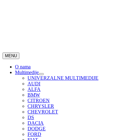
MENU
O nama
Multimedije
UNIVERZALNE MULTIMEDIJE
AUDI
ALFA
BMW
CITROEN
CHRYSLER
CHEVROLET
DS
DACIA
DODGE
FORD
FIAT