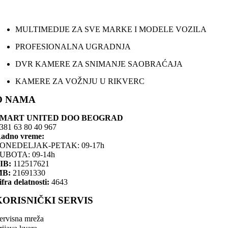
MULTIMEDIJE ZA SVE MARKE I MODELE VOZILA
PROFESIONALNA UGRADNJA
DVR KAMERE ZA SNIMANJE SAOBRAĆAJA
KAMERE ZA VOŽNJU U RIKVERC
O NAMA
SMART UNITED DOO BEOGRAD
381 63 80 40 967
adno vreme:
ONEDELJAK-PETAK: 09-17h
UBOTA: 09-14h
IB:
112517621
MB:
21691330
ifra delatnosti:
4643
KORISNIČKI SERVIS
ervisna mreža