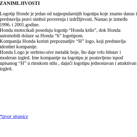
ZANIMLJIVOSTI
Logotip Honde je jedan od najpopularnijih logotipa koje znamo danas 
predstavlja pravi simbol poverenja i izdržljivosti. Nastao je između
1996. i 2001.godine.
Honda motocikali poseduju logotip “Honda krilo”, dok Honda
automobili dolaze sa Honda “h” logotipom.
Kompanija Honda koristi prepoznatljiv “H” logo, koji predstavlja
identitet kompanije.
Honda Logo je srebrno-sive metalik boje, što daje vrlo blistav i
moderan izgled. Ime kompanije na logotipu je postavljeno ispod
upisanog “H” u rimskom stilu , dajući logotipu jednostavan i atraktivan
izgled.
*izvor stranice