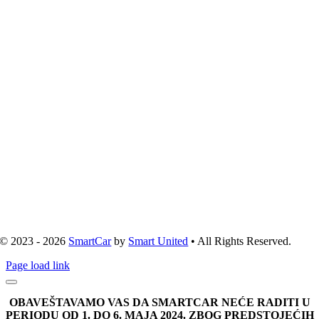
© 2023 - 2026
SmartCar
by
Smart United
• All Rights Reserved.
Page load link
OBAVEŠTAVAMO VAS DA SMARTCAR NEĆE RADITI U
PERIODU OD 1. DO 6. MAJA 2024. ZBOG PREDSTOJEĆIH