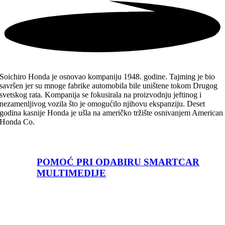
Soichiro Honda je osnovao kompaniju 1948. godine. Tajming je bio
savršen jer su mnoge fabrike automobila bile uništene tokom Drugog
svetskog rata. Kompanija se fokusirala na proizvodnju jeftinog i
nezamenljivog vozila što je omogućilo njihovu ekspanziju. Deset
godina kasnije Honda je ušla na američko tržište osnivanjem American
Honda Co.
POMOĆ PRI ODABIRU SMARTCAR
MULTIMEDIJE