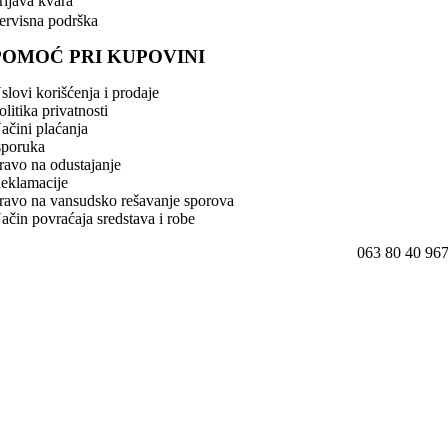
rijava kvara
ervisna podrška
POMOĆ PRI KUPOVINI
slovi korišćenja i prodaje
olitika privatnosti
ačini plaćanja
sporuka
ravo na odustajanje
eklamacije
ravo na vansudsko rešavanje sporova
ačin povraćaja sredstava i robe
063 80 40 96