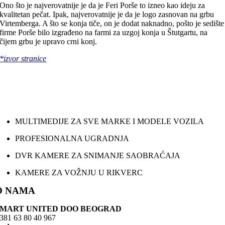
Ono što je najverovatnije je da je Feri Porše to izneo kao ideju za
kvalitetan pečat. Ipak, najverovatnije je da je logo zasnovan na grbu
Virtemberga. A što se konja tiče, on je dodat naknadno, pošto je sedište
firme Porše bilo izgrađeno na farmi za uzgoj konja u Štutgartu, na
čijem grbu je upravo crni konj.
*izvor stranice
MULTIMEDIJE ZA SVE MARKE I MODELE VOZILA
PROFESIONALNA UGRADNJA
DVR KAMERE ZA SNIMANJE SAOBRAĆAJA
KAMERE ZA VOŽNJU U RIKVERC
O NAMA
SMART UNITED DOO BEOGRAD
381 63 80 40 967