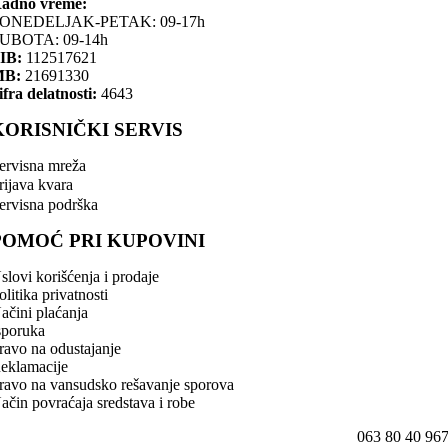
adno vreme:
ONEDELJAK-PETAK: 09-17h
UBOTA: 09-14h
IB:
112517621
MB:
21691330
ifra delatnosti:
4643
KORISNIČKI SERVIS
ervisna mreža
rijava kvara
ervisna podrška
POMOĆ PRI KUPOVINI
slovi korišćenja i prodaje
olitika privatnosti
ačini plaćanja
sporuka
ravo na odustajanje
eklamacije
ravo na vansudsko rešavanje sporova
ačin povraćaja sredstava i robe
063 80 40 96