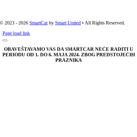
© 2023 - 2026
SmartCar
by
Smart United
• All Rights Reserved.
Page load link
OBAVEŠTAVAMO VAS DA SMARTCAR NEĆE RADITI U
PERIODU OD 1. DO 6. MAJA 2024. ZBOG PREDSTOJEĆIH
PRAZNIKA
Go
to
Top