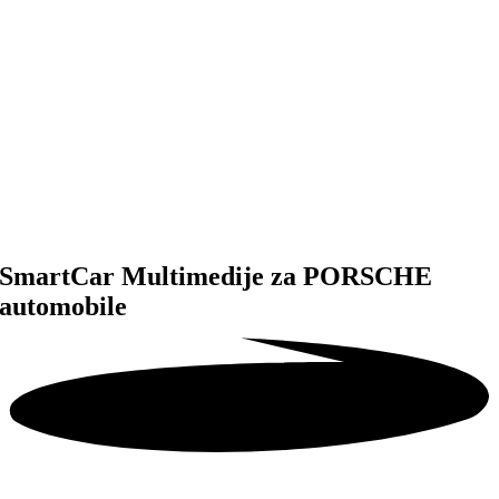
SmartCar Multimedije za
PORSCHE
automobile