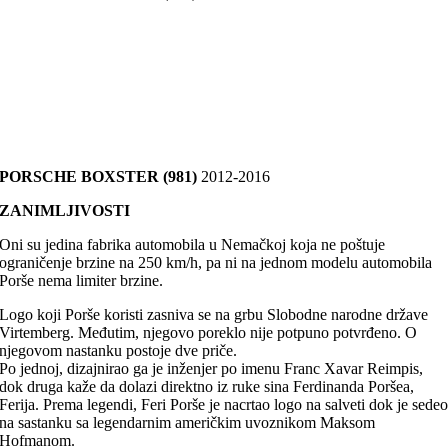
PORSCHE BOXSTER (981)
2012-2016
ZANIMLJIVOSTI
Oni su jedina fabrika automobila u Nemačkoj koja ne poštuje
ograničenje brzine na 250 km/h, pa ni na jednom modelu automobila
Porše nema limiter brzine.
Logo koji Porše koristi zasniva se na grbu Slobodne narodne države
Virtemberg. Međutim, njegovo poreklo nije potpuno potvrđeno. O
njegovom nastanku postoje dve priče.
Po jednoj, dizajnirao ga je inženjer po imenu Franc Xavar Reimpis,
dok druga kaže da dolazi direktno iz ruke sina Ferdinanda Poršea,
Ferija. Prema legendi, Feri Porše je nacrtao logo na salveti dok je sede
na sastanku sa legendarnim američkim uvoznikom Maksom
Hofmanom.