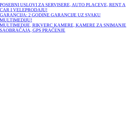
Skip
POSEBNI USLOVI ZA SERVISERE, AUTO PLACEVE, RENT A
to
CAR I VELEPRODAJU!
content
GARANCIJA: 2 GODINE GARANCIJE UZ SVAKU
MULTIMEDIJU!
MULTIMEDIJE, RIKVERC KAMERE, KAMERE ZA SNIMANJE
SAOBRAĆAJA, GPS PRAĆENJE