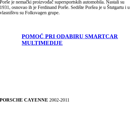
Porše je nemački proizvođač supersportskih automobila. Nastali su
1931, osnovao ih je Ferdinand Porše. Sedište Poršea je u Štutgartu i u
vlasništvu su Folksvagen grupe.
POMOĆ PRI ODABIRU SMARTCAR
MULTIMEDIJE
PORSCHE CAYENNE
2002-2011