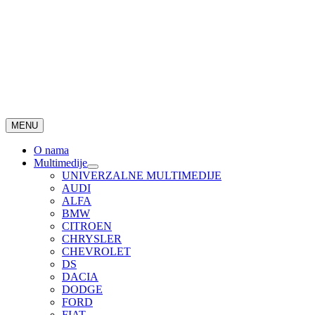
MENU
O nama
Multimedije
UNIVERZALNE MULTIMEDIJE
AUDI
ALFA
BMW
CITROEN
CHRYSLER
CHEVROLET
DS
DACIA
DODGE
FORD
FIAT