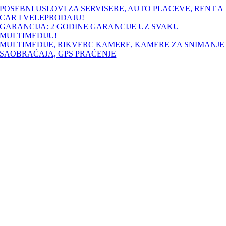
Skip
POSEBNI USLOVI ZA SERVISERE, AUTO PLACEVE, RENT A
to
CAR I VELEPRODAJU!
content
GARANCIJA: 2 GODINE GARANCIJE UZ SVAKU
MULTIMEDIJU!
MULTIMEDIJE, RIKVERC KAMERE, KAMERE ZA SNIMANJE
SAOBRAĆAJA, GPS PRAĆENJE