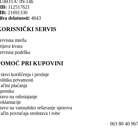
UBOTA: 09-14h
IB:
112517621
MB:
21691330
ifra delatnosti:
4643
KORISNIČKI SERVIS
ervisna mreža
rijava kvara
ervisna podrška
POMOĆ PRI KUPOVINI
slovi korišćenja i prodaje
olitika privatnosti
ačini plaćanja
sporuka
ravo na odustajanje
eklamacije
ravo na vansudsko rešavanje sporova
ačin povraćaja sredstava i robe
063 80 40 96