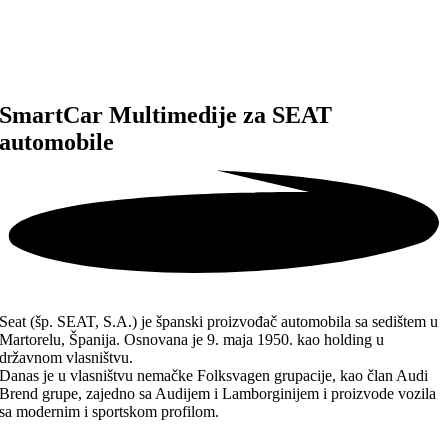
SmartCar Multimedije za
SEAT
automobile
Seat (šp. SEAT, S.A.) je španski proizvođač automobila sa sedištem u
Martorelu, Španija. Osnovana je 9. maja 1950. kao holding u
državnom vlasništvu.
Danas je u vlasništvu nemačke Folksvagen grupacije, kao član Audi
Brend grupe, zajedno sa Audijem i Lamborginijem i proizvode vozila
sa modernim i sportskom profilom.