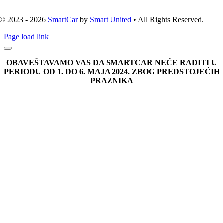
© 2023 - 2026
SmartCar
by
Smart United
• All Rights Reserved.
Page load link
OBAVEŠTAVAMO VAS DA SMARTCAR NEĆE RADITI U
PERIODU OD 1. DO 6. MAJA 2024. ZBOG PREDSTOJEĆIH
PRAZNIKA
Go
to
Top