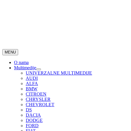
MENU
O nama
Multimedije
UNIVERZALNE MULTIMEDIJE
AUDI
ALFA
BMW
CITROEN
CHRYSLER
CHEVROLET
DS
DACIA
DODGE
FORD
FIAT