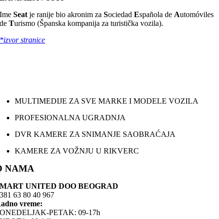
Ime
Seat
je ranije bio akronim za
S
ociedad
E
spañola de
A
utomóviles
de
T
urismo (Španska kompanija za turistička vozila).
*izvor stranice
MULTIMEDIJE ZA SVE MARKE I MODELE VOZILA
PROFESIONALNA UGRADNJA
DVR KAMERE ZA SNIMANJE SAOBRAĆAJA
KAMERE ZA VOŽNJU U RIKVERC
O NAMA
SMART UNITED DOO BEOGRAD
381 63 80 40 967
adno vreme:
ONEDELJAK-PETAK: 09-17h