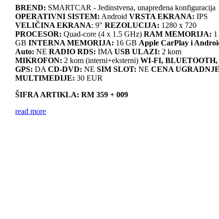
BREND:
SMARTCAR - Jedinstvena, unapređena konfiguracija
OPERATIVNI SISTEM:
Android
VRSTA EKRANA:
IPS
VELIČINA EKRANA
: 9"
REZOLUCIJA:
1280 x 720
PROCESOR:
Quad-core (4 x 1.5 GHz)
RAM MEMORIJA:
1
GB
INTERNA MEMORIJA:
16 GB
Apple CarPlay i Androi
Auto:
NE
RADIO RDS:
IMA
USB ULAZI:
2 kom
MIKROFON:
2 kom (interni+eksterni)
WI-FI, BLUETOOTH,
GPS:
DA
CD-DVD:
NE
SIM SLOT:
NE
CENA UGRADNJ
MULTIMEDIJE:
30 EUR
ŠIFRA ARTIKLA: RM 359 + 009
read more