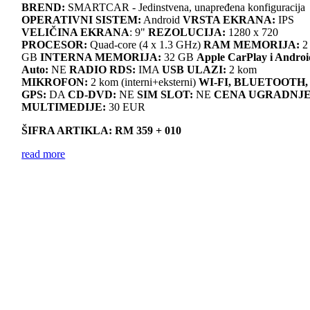
BREND:
SMARTCAR - Jedinstvena, unapređena konfiguracija
OPERATIVNI SISTEM:
Android
VRSTA EKRANA:
IPS
VELIČINA EKRANA
: 9"
REZOLUCIJA:
1280 x 720
PROCESOR:
Quad-core (4 x 1.3 GHz)
RAM MEMORIJA:
2
GB
INTERNA MEMORIJA:
32 GB
Apple CarPlay i Androi
Auto:
NE
RADIO RDS:
IMA
USB ULAZI:
2 kom
MIKROFON:
2 kom (interni+eksterni)
WI-FI, BLUETOOTH,
GPS:
DA
CD-DVD:
NE
SIM SLOT:
NE
CENA UGRADNJ
MULTIMEDIJE:
30 EUR
ŠIFRA ARTIKLA: RM 359 + 010
read more