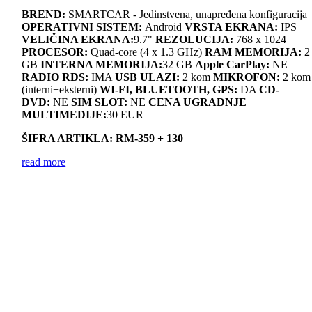
BREND:
SMARTCAR - Jedinstvena, unapređena konfiguracija
OPERATIVNI SISTEM:
Android
VRSTA EKRANA:
IPS
VELIČINA EKRANA:
9.7"
REZOLUCIJA:
768 x 1024
PROCESOR:
Quad-core (4 x 1.3 GHz)
RAM MEMORIJA:
2
GB
INTERNA MEMORIJA:
32 GB
Apple CarPlay:
NE
RADIO RDS:
IMA
USB ULAZI:
2 kom
MIKROFON:
2 kom
(interni+eksterni)
WI-FI, BLUETOOTH, GPS:
DA
CD-
DVD:
NE
SIM SLOT:
NE
CENA UGRADNJE
MULTIMEDIJE:
30 EUR
ŠIFRA ARTIKLA: RM-359 + 130
read more