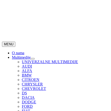
MENU
O nama
Multimedije
UNIVERZALNE MULTIMEDIJE
AUDI
ALFA
BMW
CITROEN
CHRYSLER
CHEVROLET
DS
DACIA
DODGE
FORD
FIAT