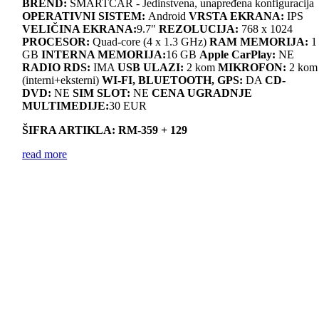
BREND:
SMARTCAR - Jedinstvena, unapređena konfiguracija
OPERATIVNI SISTEM:
Android
VRSTA EKRANA:
IPS
VELIČINA EKRANA:
9.7"
REZOLUCIJA:
768 x 1024
PROCESOR:
Quad-core (4 x 1.3 GHz)
RAM MEMORIJA:
1
GB
INTERNA MEMORIJA:
16 GB
Apple CarPlay:
NE
RADIO RDS:
IMA
USB ULAZI:
2 kom
MIKROFON:
2 kom
(interni+eksterni)
WI-FI, BLUETOOTH, GPS:
DA
CD-
DVD:
NE
SIM SLOT:
NE
CENA UGRADNJE
MULTIMEDIJE:
30 EUR
ŠIFRA ARTIKLA: RM-359 + 129
read more