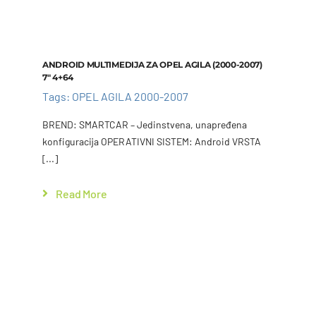
Add to cart
Details
ANDROID MULTIMEDIJA ZA OPEL AGILA (2000-2007)
7″ 4+64
Tags:
OPEL AGILA 2000-2007
BREND: SMARTCAR – Jedinstvena, unapređena
konfiguracija OPERATIVNI SISTEM: Android VRSTA
[...]
Read More