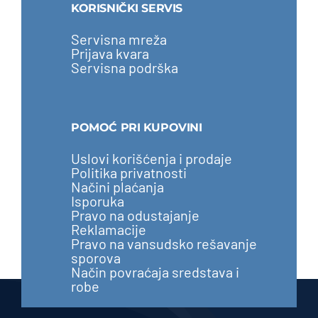
KORISNIČKI SERVIS
Servisna mreža
Prijava kvara
Servisna podrška
POMOĆ PRI KUPOVINI
Uslovi korišćenja i prodaje
Politika privatnosti
Načini plaćanja
Isporuka
Pravo na odustajanje
Reklamacije
Pravo na vansudsko rešavanje
sporova
Način povraćaja sredstava i
robe