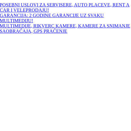
Skip
POSEBNI USLOVI ZA SERVISERE, AUTO PLACEVE, RENT A
to
CAR I VELEPRODAJU!
content
GARANCIJA: 2 GODINE GARANCIJE UZ SVAKU
MULTIMEDIJU!
MULTIMEDIJE, RIKVERC KAMERE, KAMERE ZA SNIMANJE
SAOBRAĆAJA, GPS PRAĆENJE