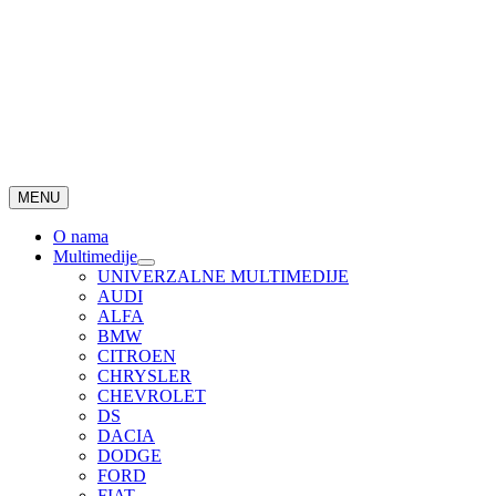
MENU
O nama
Multimedije
UNIVERZALNE MULTIMEDIJE
AUDI
ALFA
BMW
CITROEN
CHRYSLER
CHEVROLET
DS
DACIA
DODGE
FORD
FIAT