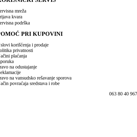
ervisna mreža
rijava kvara
ervisna podrška
POMOĆ PRI KUPOVINI
slovi korišćenja i prodaje
olitika privatnosti
ačini plaćanja
sporuka
ravo na odustajanje
eklamacije
ravo na vansudsko rešavanje sporova
ačin povraćaja sredstava i robe
063 80 40 96