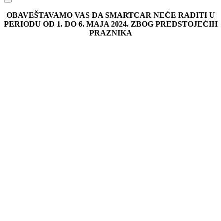
OBAVEŠTAVAMO VAS DA SMARTCAR NEĆE RADITI U
PERIODU OD 1. DO 6. MAJA 2024. ZBOG PREDSTOJEĆIH
PRAZNIKA
Go
to
Top