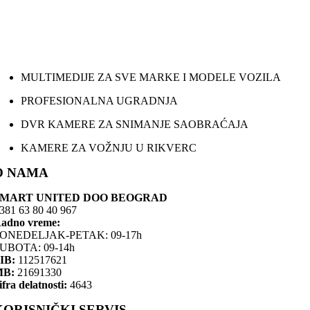
MULTIMEDIJE ZA SVE MARKE I MODELE VOZILA
PROFESIONALNA UGRADNJA
DVR KAMERE ZA SNIMANJE SAOBRAĆAJA
KAMERE ZA VOŽNJU U RIKVERC
O NAMA
SMART UNITED DOO BEOGRAD
381 63 80 40 967
adno vreme:
ONEDELJAK-PETAK: 09-17h
UBOTA: 09-14h
IB:
112517621
MB:
21691330
ifra delatnosti:
4643
KORISNIČKI SERVIS