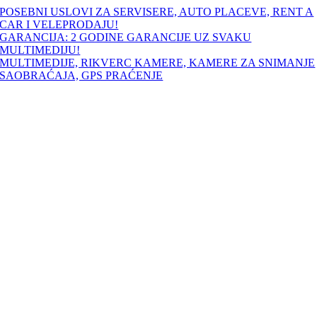
Skip
POSEBNI USLOVI ZA SERVISERE, AUTO PLACEVE, RENT A
to
CAR I VELEPRODAJU!
content
GARANCIJA: 2 GODINE GARANCIJE UZ SVAKU
MULTIMEDIJU!
MULTIMEDIJE, RIKVERC KAMERE, KAMERE ZA SNIMANJE
SAOBRAĆAJA, GPS PRAĆENJE