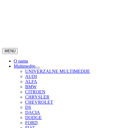
MENU
O nama
Multimedije
UNIVERZALNE MULTIMEDIJE
AUDI
ALFA
BMW
CITROEN
CHRYSLER
CHEVROLET
DS
DACIA
DODGE
FORD
FIAT