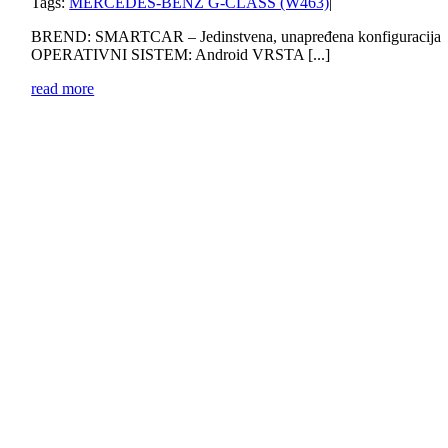
Tags:
MERCEDES-BENZ G-CLASS (W463)
|
BREND: SMARTCAR – Jedinstvena, unapređena konfiguracija
OPERATIVNI SISTEM: Android VRSTA [...]
read more