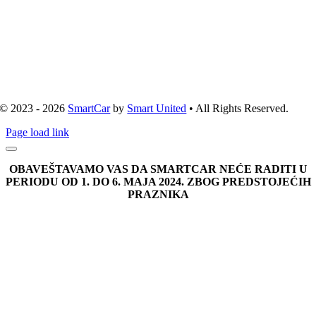
© 2023 - 2026
SmartCar
by
Smart United
• All Rights Reserved.
Page load link
OBAVEŠTAVAMO VAS DA SMARTCAR NEĆE RADITI U
PERIODU OD 1. DO 6. MAJA 2024. ZBOG PREDSTOJEĆIH
PRAZNIKA
Go
to
Top