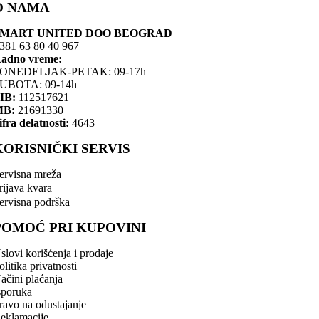
O NAMA
SMART UNITED DOO BEOGRAD
381 63 80 40 967
adno vreme:
ONEDELJAK-PETAK: 09-17h
UBOTA: 09-14h
IB:
112517621
MB:
21691330
ifra delatnosti:
4643
KORISNIČKI SERVIS
ervisna mreža
rijava kvara
ervisna podrška
POMOĆ PRI KUPOVINI
slovi korišćenja i prodaje
olitika privatnosti
ačini plaćanja
sporuka
ravo na odustajanje
eklamacije