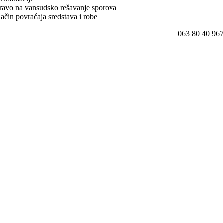
ravo na vansudsko rešavanje sporova
ačin povraćaja sredstava i robe
063 80 40 96