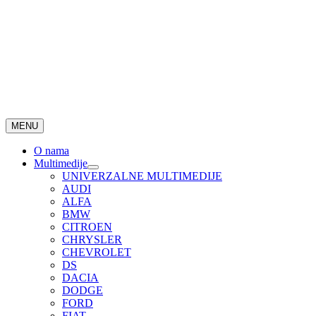
MENU
O nama
Multimedije
UNIVERZALNE MULTIMEDIJE
AUDI
ALFA
BMW
CITROEN
CHRYSLER
CHEVROLET
DS
DACIA
DODGE
FORD
FIAT