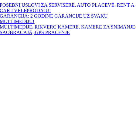
Skip
POSEBNI USLOVI ZA SERVISERE, AUTO PLACEVE, RENT A
to
CAR I VELEPRODAJU!
content
GARANCIJA: 2 GODINE GARANCIJE UZ SVAKU
MULTIMEDIJU!
MULTIMEDIJE, RIKVERC KAMERE, KAMERE ZA SNIMANJE
SAOBRAĆAJA, GPS PRAĆENJE