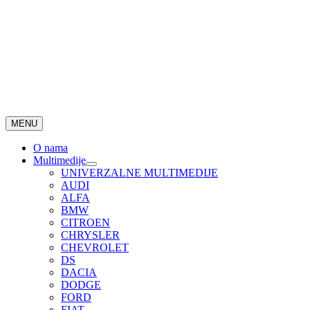
MENU
O nama
Multimedije
UNIVERZALNE MULTIMEDIJE
AUDI
ALFA
BMW
CITROEN
CHRYSLER
CHEVROLET
DS
DACIA
DODGE
FORD
FIAT