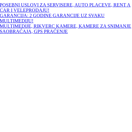
Skip
POSEBNI USLOVI ZA SERVISERE, AUTO PLACEVE, RENT A
to
CAR I VELEPRODAJU!
content
GARANCIJA: 2 GODINE GARANCIJE UZ SVAKU
MULTIMEDIJU!
MULTIMEDIJE, RIKVERC KAMERE, KAMERE ZA SNIMANJE
SAOBRAĆAJA, GPS PRAĆENJE