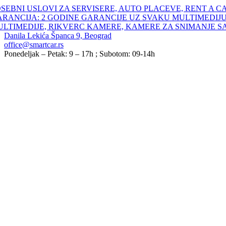
Skip
SEBNI USLOVI ZA SERVISERE, AUTO PLACEVE, RENT A C
to
ARANCIJA: 2 GODINE GARANCIJE UZ SVAKU MULTIMEDIJU
content
ULTIMEDIJE, RIKVERC KAMERE, KAMERE ZA SNIMANJE S
Danila Lekića Španca 9, Beograd
office@smartcar.rs
Ponedeljak – Petak: 9 – 17h ; Subotom: 09-14h