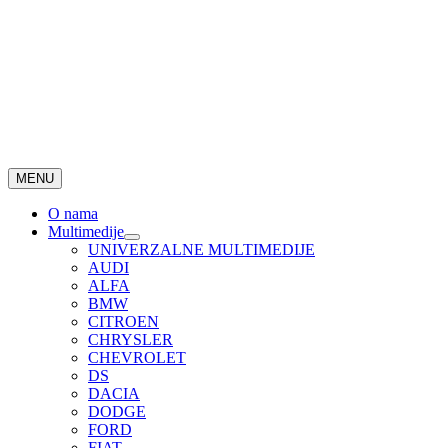
MENU
O nama
Multimedije
UNIVERZALNE MULTIMEDIJE
AUDI
ALFA
BMW
CITROEN
CHRYSLER
CHEVROLET
DS
DACIA
DODGE
FORD
FIAT