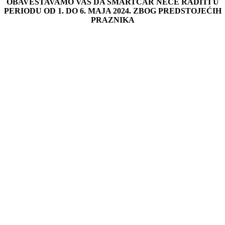
OBAVEŠTAVAMO VAS DA SMARTCAR NEĆE RADITI U
PERIODU OD 1. DO 6. MAJA 2024. ZBOG PREDSTOJEĆIH
PRAZNIKA
Go
to
Top