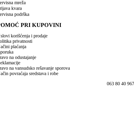
ervisna mreža
rijava kvara
ervisna podrška
POMOĆ PRI KUPOVINI
slovi korišćenja i prodaje
olitika privatnosti
ačini plaćanja
sporuka
ravo na odustajanje
eklamacije
ravo na vansudsko rešavanje sporova
ačin povraćaja sredstava i robe
063 80 40 96