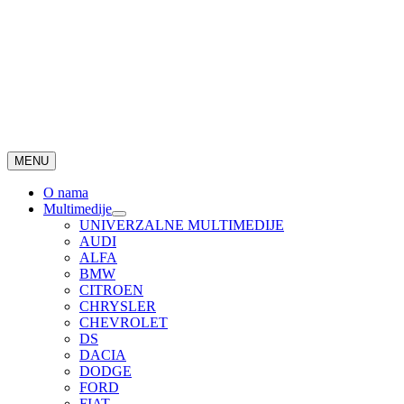
MENU
O nama
Multimedije
UNIVERZALNE MULTIMEDIJE
AUDI
ALFA
BMW
CITROEN
CHRYSLER
CHEVROLET
DS
DACIA
DODGE
FORD
FIAT