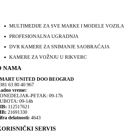
MULTIMEDIJE ZA SVE MARKE I MODELE VOZILA
PROFESIONALNA UGRADNJA
DVR KAMERE ZA SNIMANJE SAOBRAĆAJA
KAMERE ZA VOŽNJU U RIKVERC
O NAMA
SMART UNITED DOO BEOGRAD
381 63 80 40 967
adno vreme:
ONEDELJAK-PETAK: 09-17h
UBOTA: 09-14h
IB:
112517621
MB:
21691330
ifra delatnosti:
4643
KORISNIČKI SERVIS