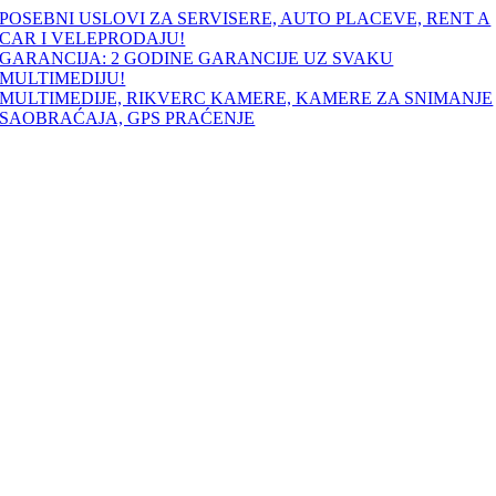
Skip
POSEBNI USLOVI ZA SERVISERE, AUTO PLACEVE, RENT A
to
CAR I VELEPRODAJU!
content
GARANCIJA: 2 GODINE GARANCIJE UZ SVAKU
MULTIMEDIJU!
MULTIMEDIJE, RIKVERC KAMERE, KAMERE ZA SNIMANJE
SAOBRAĆAJA, GPS PRAĆENJE