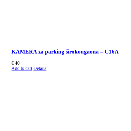
KAMERA za parking širokougaona – C16A
€
40
Add to cart
Details