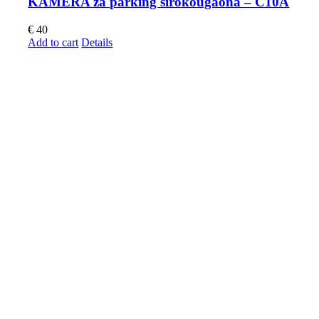
KAMERA za parking širokougaona – C10A
€
40
Add to cart
Details