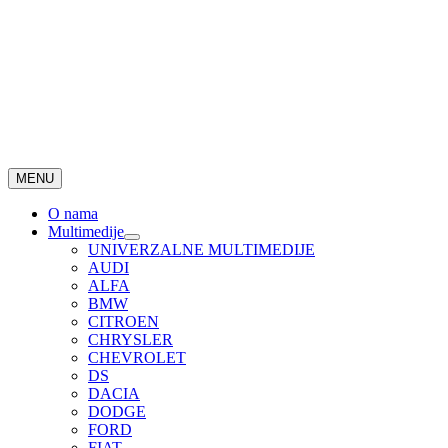
MENU
O nama
Multimedije
UNIVERZALNE MULTIMEDIJE
AUDI
ALFA
BMW
CITROEN
CHRYSLER
CHEVROLET
DS
DACIA
DODGE
FORD
FIAT