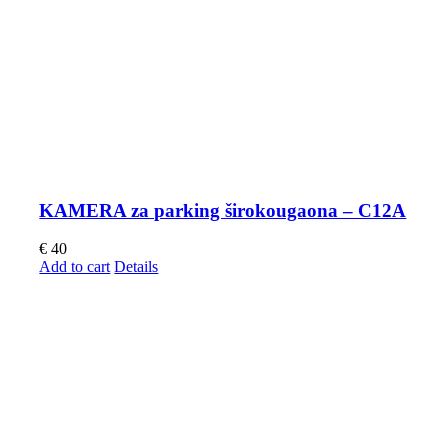
KAMERA za parking širokougaona – C12A
€
40
Add to cart
Details