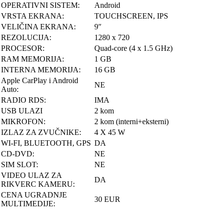
OPERATIVNI SISTEM:
Android
VRSTA EKRANA:
TOUCHSCREEN, IPS
VELIČINA EKRANA:
9″
REZOLUCIJA:
1280 x 720
PROCESOR:
Quad-core (4 x 1.5 GHz)
RAM MEMORIJA:
1 GB
INTERNA MEMORIJA:
16 GB
Apple CarPlay i Android
NE
Auto:
RADIO RDS:
IMA
USB ULAZI
2 kom
MIKROFON:
2 kom (interni+eksterni)
IZLAZ ZA ZVUČNIKE:
4 X 45 W
WI-FI, BLUETOOTH, GPS
DA
CD-DVD:
NE
SIM SLOT:
NE
VIDEO ULAZ ZA
DA
RIKVERC KAMERU:
CENA UGRADNJE
30 EUR
MULTIMEDIJE: