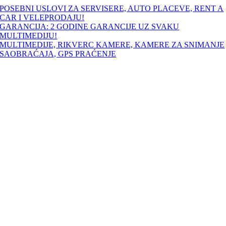
Skip
POSEBNI USLOVI ZA SERVISERE, AUTO PLACEVE, RENT A
to
CAR I VELEPRODAJU!
content
GARANCIJA: 2 GODINE GARANCIJE UZ SVAKU
MULTIMEDIJU!
MULTIMEDIJE, RIKVERC KAMERE, KAMERE ZA SNIMANJE
SAOBRAĆAJA, GPS PRAĆENJE