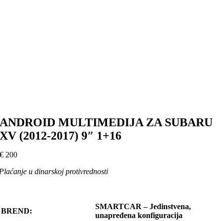
ANDROID MULTIMEDIJA ZA SUBARU
XV (2012-2017) 9″ 1+16
€
200
Plaćanje u dinarskoj protivrednosti
SMARTCAR – Jedinstvena,
BREND:
unapređena konfiguracija