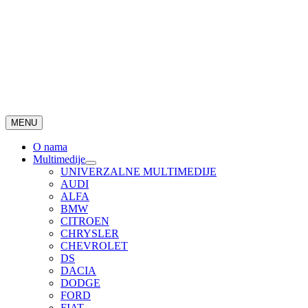
MENU
O nama
Multimedije
UNIVERZALNE MULTIMEDIJE
AUDI
ALFA
BMW
CITROEN
CHRYSLER
CHEVROLET
DS
DACIA
DODGE
FORD
FIAT