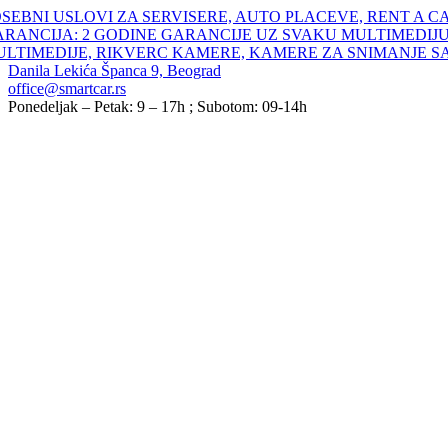
Skip
SEBNI USLOVI ZA SERVISERE, AUTO PLACEVE, RENT A C
to
ARANCIJA: 2 GODINE GARANCIJE UZ SVAKU MULTIMEDIJU
content
ULTIMEDIJE, RIKVERC KAMERE, KAMERE ZA SNIMANJE S
Danila Lekića Španca 9, Beograd
office@smartcar.rs
Ponedeljak – Petak: 9 – 17h ; Subotom: 09-14h