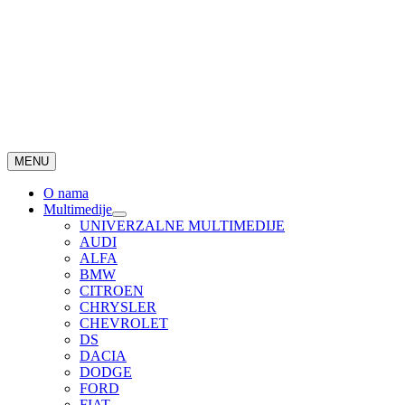
MENU
O nama
Multimedije
UNIVERZALNE MULTIMEDIJE
AUDI
ALFA
BMW
CITROEN
CHRYSLER
CHEVROLET
DS
DACIA
DODGE
FORD
FIAT