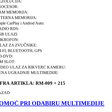
EZOLUCIJA:
ROCESOR:
AM MEMORIJA:
NTERNA MEMORIJA:
ple CarPlay i Androd Auto:
ADIO RDS:
SB ULAZI
IKROFON:
ZLAZ ZA ZVUČNIKE:
I-FI, BLUETOOTH, GPS
D-DVD:
IM SLOT:
IDEO ULAZ ZA RIKVERC KAMERU:
ENA UGRADNJE MULTIMEDIJE:
IFRA ARTIKLA: RM-009 + 215
AZAD
OMOĆ PRI ODABIRU MULTIMEDIJE