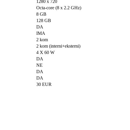
1280 x 720
Octa-core (8 x 2.2 GHz)
8 GB
128 GB
DA
IMA
2 kom
2 kom (interni+eksterni)
4 X 60 W
DA
NE
DA
DA
30 EUR