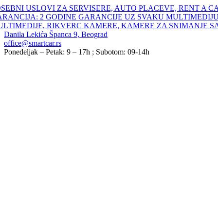
Skip
SEBNI USLOVI ZA SERVISERE, AUTO PLACEVE, RENT A C
to
ARANCIJA: 2 GODINE GARANCIJE UZ SVAKU MULTIMEDIJU
content
ULTIMEDIJE, RIKVERC KAMERE, KAMERE ZA SNIMANJE S
Danila Lekića Španca 9, Beograd
office@smartcar.rs
Ponedeljak – Petak: 9 – 17h ; Subotom: 09-14h