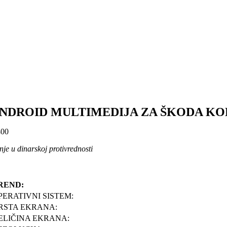
NDROID MULTIMEDIJA ZA ŠKODA KODIA
00
je u dinarskoj protivrednosti
REND:
PERATIVNI SISTEM:
RSTA EKRANA:
ELIČINA EKRANA: