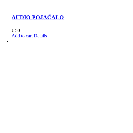
AUDIO POJAČALO
€
50
Add to cart
Details