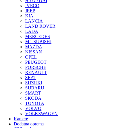
HYUNDAI
IVECO
JEEP
KIA
LANCIA
LAND ROVER
LADA
MERCEDES
MITSUBISHI
MAZDA
NISSAN
OPEL
PEUGEOT
PORSCHE
RENAULT
SEAT
SUZUKI
SUBARU
SMART
ŠKODA
TOYOTA
VOLVO
VOLKSWAGEN
Kamere
Dodatna oprema