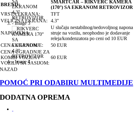
SMARTCAR – RIKVERC KAMERA
BREND:
(170°) SA EKRANOM RETROVIZOR
VRSTA EKRANA:
TFT
VELIČINA EKRANA:
4.3″
U slučaju nestabilnog/nedovoljnog napona
NAPOMENA:
struje na vozilu, neophodno je dodavanje
releja/kondenzatora po ceni od 10 EUR
CENA UGRADNJE:
50 EUR
CENA UGRADNJE ZA
KOMBI VOZILA I
60 EUR
VOZILA SA ŠASIJOM:
NAZAD
POMOĆ PRI ODABIRU MULTIMEDIJE
DODATNA OPREMA