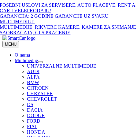
Skip
POSEBNI USLOVI ZA SERVISERE, AUTO PLACEVE, RENT A
to
CAR I VELEPRODAJU!
content
GARANCIJA: 2 GODINE GARANCIJE UZ SVAKU
MULTIMEDIJU!
MULTIMEDIJE, RIKVERC KAMERE, KAMERE ZA SNIMANJE
SAOBRAĆAJA, GPS PRAĆENJE
MENU
O nama
Multimedije
UNIVERZALNE MULTIMEDIJE
AUDI
ALFA
BMW
CITROEN
CHRYSLER
CHEVROLET
DS
DACIA
DODGE
FORD
FIAT
HONDA