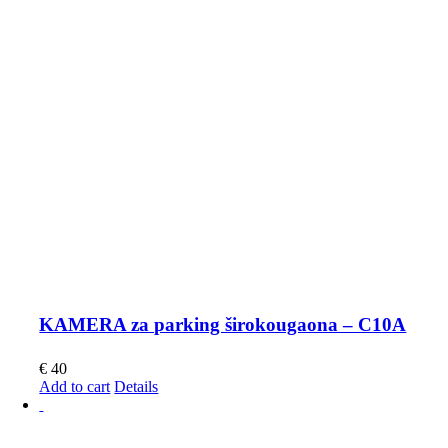
KAMERA za parking širokougaona – C10A
€
40
Add to cart
Details