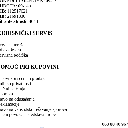
ONEDELJAK-PETAK: 09-17h
UBOTA: 09-14h
IB:
112517621
MB:
21691330
ifra delatnosti:
4643
KORISNIČKI SERVIS
ervisna mreža
rijava kvara
ervisna podrška
POMOĆ PRI KUPOVINI
slovi korišćenja i prodaje
olitika privatnosti
ačini plaćanja
sporuka
ravo na odustajanje
eklamacije
ravo na vansudsko rešavanje sporova
ačin povraćaja sredstava i robe
063 80 40 96