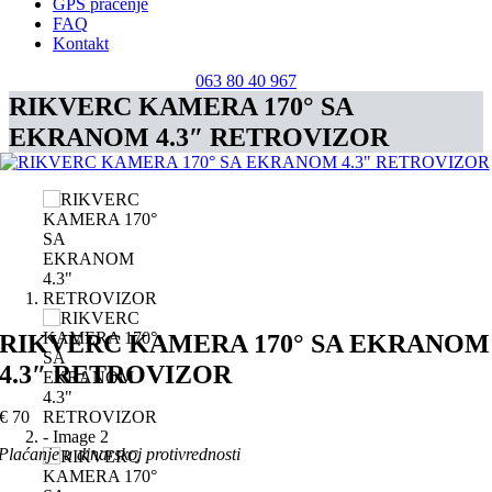
GPS praćenje
FAQ
Kontakt
063 80 40 967
RIKVERC KAMERA 170° SA
EKRANOM 4.3″ RETROVIZOR
RIKVERC KAMERA 170° SA EKRANOM
4.3″ RETROVIZOR
€
70
Plaćanje u dinarskoj protivrednosti