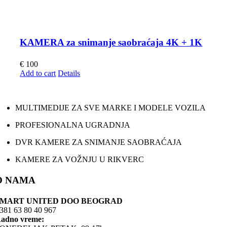
KAMERA za snimanje saobraćaja 4K + 1K
€
100
Add to cart
Details
MULTIMEDIJE ZA SVE MARKE I MODELE VOZILA
PROFESIONALNA UGRADNJA
DVR KAMERE ZA SNIMANJE SAOBRAĆAJA
KAMERE ZA VOŽNJU U RIKVERC
O NAMA
SMART UNITED DOO BEOGRAD
381 63 80 40 967
adno vreme: