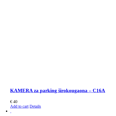
KAMERA za parking širokougaona – C16A
€
40
Add to cart
Details