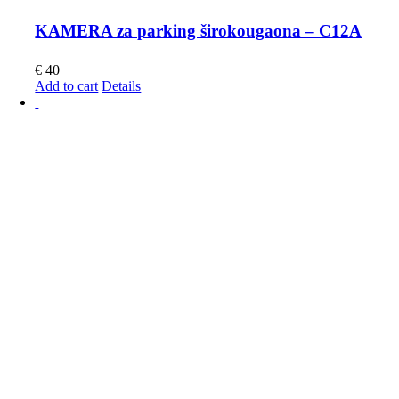
KAMERA za parking širokougaona – C12A
€
40
Add to cart
Details