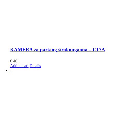
KAMERA za parking širokougaona – C17A
€
40
Add to cart
Details