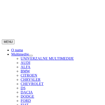
MENU
O nama
Multimedije
UNIVERZALNE MULTIMEDIJE
AUDI
ALFA
BMW
CITROEN
CHRYSLER
CHEVROLET
DS
DACIA
DODGE
FORD
FIAT