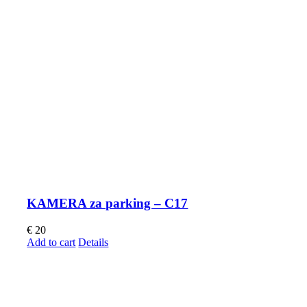
KAMERA za parking – C17
€
20
Add to cart
Details