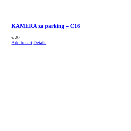
KAMERA za parking – C16
€
20
Add to cart
Details