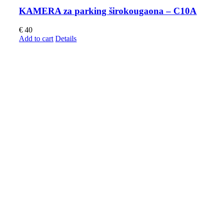
KAMERA za parking širokougaona – C10A
€
40
Add to cart
Details