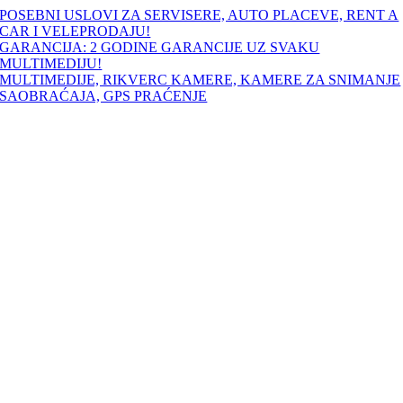
Skip
POSEBNI USLOVI ZA SERVISERE, AUTO PLACEVE, RENT A
to
CAR I VELEPRODAJU!
content
GARANCIJA: 2 GODINE GARANCIJE UZ SVAKU
MULTIMEDIJU!
MULTIMEDIJE, RIKVERC KAMERE, KAMERE ZA SNIMANJE
SAOBRAĆAJA, GPS PRAĆENJE