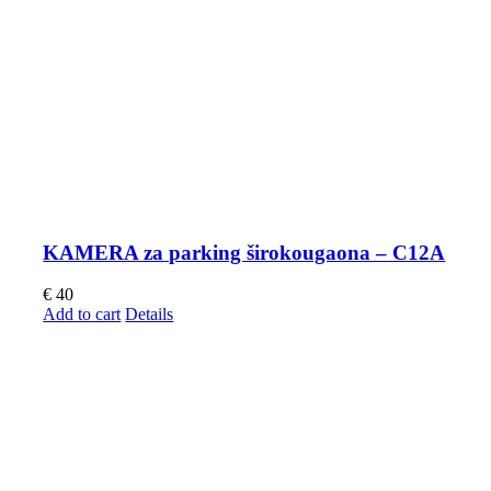
KAMERA za parking širokougaona – C12A
€
40
Add to cart
Details