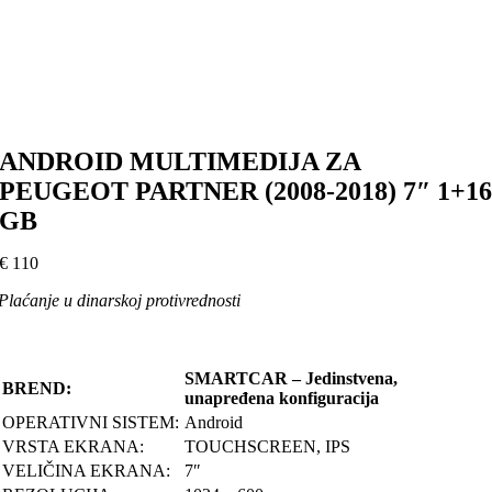
ANDROID MULTIMEDIJA ZA
PEUGEOT PARTNER (2008-2018) 7″ 1+1
GB
€
110
Plaćanje u dinarskoj protivrednosti
SMARTCAR – Jedinstvena,
BREND:
unapređena konfiguracija
OPERATIVNI SISTEM:
Android
VRSTA EKRANA:
TOUCHSCREEN, IPS
VELIČINA EKRANA:
7″