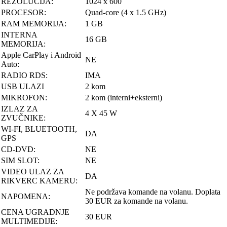
REZOLUCIJA:
1024 x 600
PROCESOR:
Quad-core (4 x 1.5 GHz)
RAM MEMORIJA:
1 GB
INTERNA
16 GB
MEMORIJA:
Apple CarPlay i Android
NE
Auto:
RADIO RDS:
IMA
USB ULAZI
2 kom
MIKROFON:
2 kom (interni+eksterni)
IZLAZ ZA
4 X 45 W
ZVUČNIKE:
WI-FI, BLUETOOTH,
DA
GPS
CD-DVD:
NE
SIM SLOT:
NE
VIDEO ULAZ ZA
DA
RIKVERC KAMERU:
Ne podržava komande na volanu. Doplata
NAPOMENA:
30 EUR za komande na volanu.
CENA UGRADNJE
30 EUR
MULTIMEDIJE: