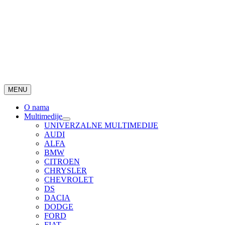
MENU
O nama
Multimedije
UNIVERZALNE MULTIMEDIJE
AUDI
ALFA
BMW
CITROEN
CHRYSLER
CHEVROLET
DS
DACIA
DODGE
FORD
FIAT