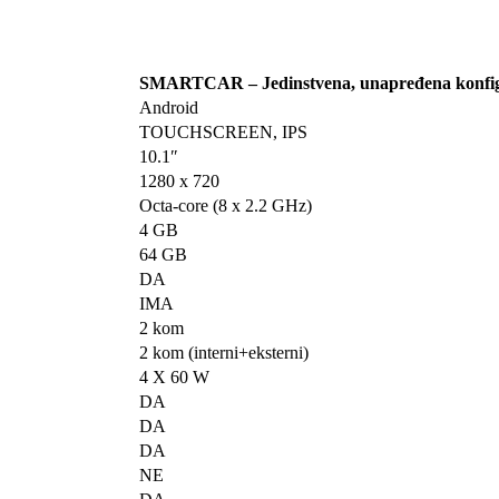
SMARTCAR – Jedinstvena, unapređena konfig
Android
TOUCHSCREEN, IPS
10.1″
1280 x 720
Octa-core (8 x 2.2 GHz)
4 GB
64 GB
DA
IMA
2 kom
2 kom (interni+eksterni)
4 X 60 W
DA
DA
DA
NE