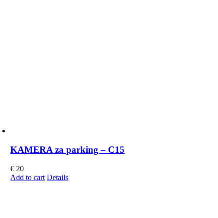
KAMERA za parking – C15
€
20
Add to cart
Details