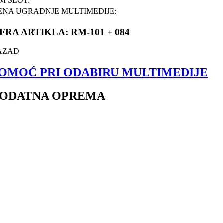
IM SLOT:
ENA UGRADNJE MULTIMEDIJE:
IFRA ARTIKLA: RM-101 + 084
AZAD
OMOĆ PRI ODABIRU MULTIMEDIJE
ODATNA OPREMA