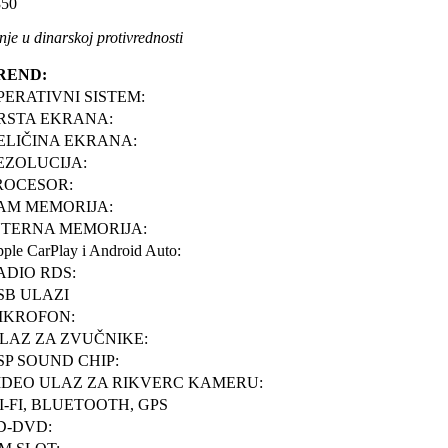
50
je u dinarskoj protivrednosti
REND:
PERATIVNI SISTEM:
RSTA EKRANA:
ELIČINA EKRANA:
EZOLUCIJA:
ROCESOR:
AM MEMORIJA:
NTERNA MEMORIJA:
ple CarPlay i Android Auto:
ADIO RDS:
SB ULAZI
IKROFON:
ZLAZ ZA ZVUČNIKE:
SP SOUND CHIP:
IDEO ULAZ ZA RIKVERC KAMERU:
I-FI, BLUETOOTH, GPS
D-DVD: