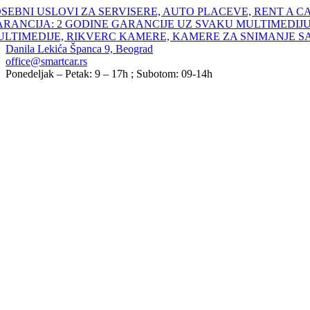
Skip
SEBNI USLOVI ZA SERVISERE, AUTO PLACEVE, RENT A C
to
ARANCIJA: 2 GODINE GARANCIJE UZ SVAKU MULTIMEDIJU
content
ULTIMEDIJE, RIKVERC KAMERE, KAMERE ZA SNIMANJE S
Danila Lekića Španca 9, Beograd
office@smartcar.rs
Ponedeljak – Petak: 9 – 17h ; Subotom: 09-14h