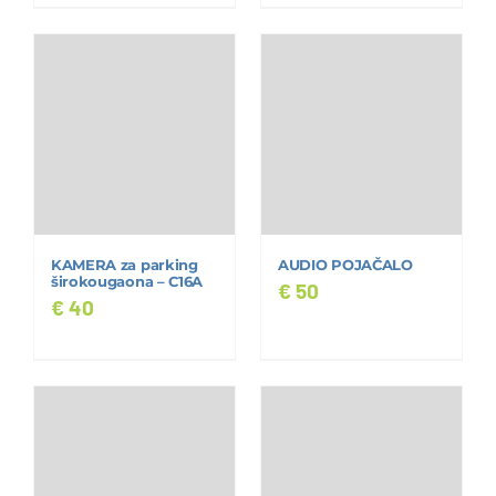
KAMERA za parking
AUDIO POJAČALO
širokougaona – C16A
€
50
€
40