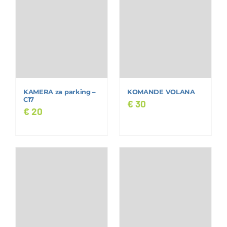
KAMERA za parking –
KOMANDE VOLANA
C17
€
30
€
20