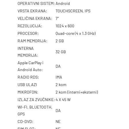
OPERATIVNI SISTEM:
Android
VRSTA EKRANA:
TOUCHSCREEN, IPS
VELIČINA EKRANA:
7″
REZOLUCIJA:
1024 x 600
PROCESOR:
Quad-core (4 x 1.3 GHz)
RAM MEMORIJA:
2 GB
INTERNA
32 GB
MEMORIJA:
Apple CarPlay i
DA
Android Auto:
RADIO RDS:
IMA
USB ULAZI
2 kom
MIKROFON:
2 kom (interni+eksterni)
IZLAZ ZA ZVUČNIKE:
4 X 45 W
WI-FI, BLUETOOTH,
DA
GPS
CD-DVD:
NE
SIM SLOT:
NE