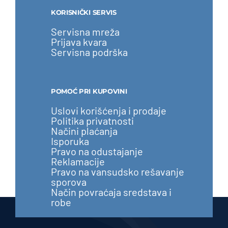
KORISNIČKI SERVIS
Servisna mreža
Prijava kvara
Servisna podrška
POMOĆ PRI KUPOVINI
Uslovi korišćenja i prodaje
Politika privatnosti
Načini plaćanja
Isporuka
Pravo na odustajanje
Reklamacije
Pravo na vansudsko rešavanje
sporova
Način povraćaja sredstava i
robe