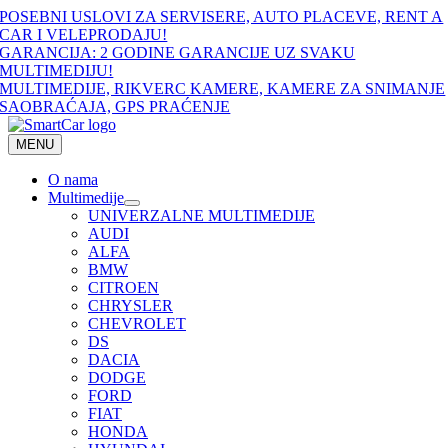
Skip
POSEBNI USLOVI ZA SERVISERE, AUTO PLACEVE, RENT A
to
CAR I VELEPRODAJU!
content
GARANCIJA: 2 GODINE GARANCIJE UZ SVAKU
MULTIMEDIJU!
MULTIMEDIJE, RIKVERC KAMERE, KAMERE ZA SNIMANJE
SAOBRAĆAJA, GPS PRAĆENJE
MENU
O nama
Multimedije
UNIVERZALNE MULTIMEDIJE
AUDI
ALFA
BMW
CITROEN
CHRYSLER
CHEVROLET
DS
DACIA
DODGE
FORD
FIAT
HONDA