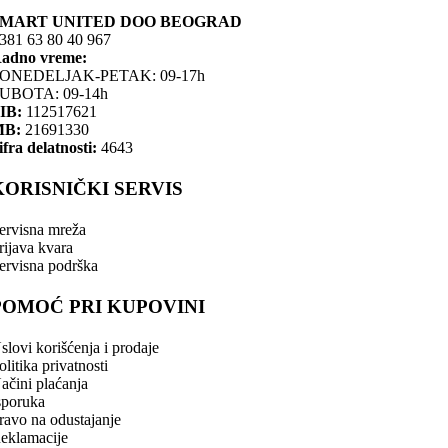
SMART UNITED DOO BEOGRAD
381 63 80 40 967
adno vreme:
ONEDELJAK-PETAK: 09-17h
UBOTA: 09-14h
IB:
112517621
MB:
21691330
ifra delatnosti:
4643
KORISNIČKI SERVIS
ervisna mreža
rijava kvara
ervisna podrška
POMOĆ PRI KUPOVINI
slovi korišćenja i prodaje
olitika privatnosti
ačini plaćanja
sporuka
ravo na odustajanje
eklamacije