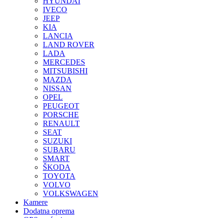
HYUNDAI
IVECO
JEEP
KIA
LANCIA
LAND ROVER
LADA
MERCEDES
MITSUBISHI
MAZDA
NISSAN
OPEL
PEUGEOT
PORSCHE
RENAULT
SEAT
SUZUKI
SUBARU
SMART
ŠKODA
TOYOTA
VOLVO
VOLKSWAGEN
Kamere
Dodatna oprema