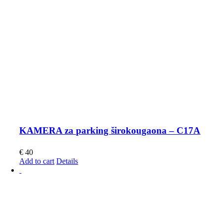
KAMERA za parking širokougaona – C17A
€
40
Add to cart
Details