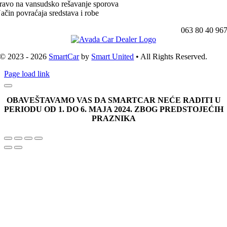
ravo na vansudsko rešavanje sporova
ačin povraćaja sredstava i robe
063 80 40 96
© 2023 - 2026
SmartCar
by
Smart United
• All Rights Reserved.
Page load link
OBAVEŠTAVAMO VAS DA SMARTCAR NEĆE RADITI U
PERIODU OD 1. DO 6. MAJA 2024. ZBOG PREDSTOJEĆIH
PRAZNIKA
Go
to
Top