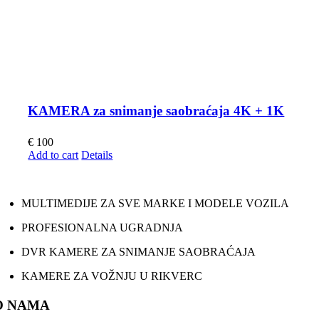
KAMERA za snimanje saobraćaja 4K + 1K
€
100
Add to cart
Details
MULTIMEDIJE ZA SVE MARKE I MODELE VOZILA
PROFESIONALNA UGRADNJA
DVR KAMERE ZA SNIMANJE SAOBRAĆAJA
KAMERE ZA VOŽNJU U RIKVERC
O NAMA