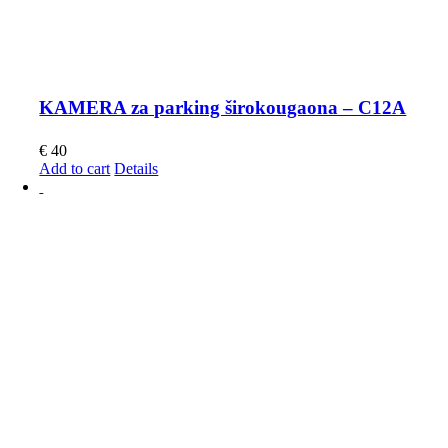
KAMERA za parking širokougaona – C12A
€
40
Add to cart
Details