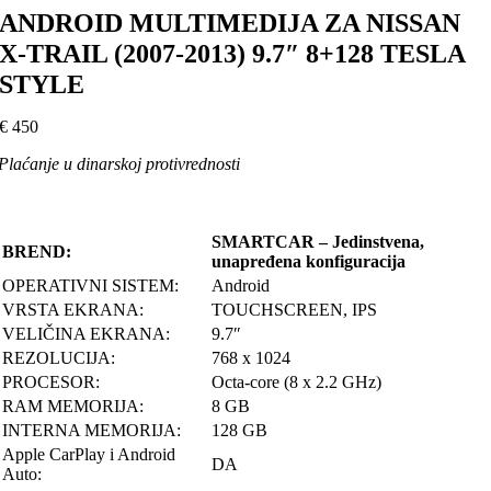
ANDROID MULTIMEDIJA ZA NISSAN
X-TRAIL (2007-2013) 9.7″ 8+128 TESLA
STYLE
€
450
Plaćanje u dinarskoj protivrednosti
SMARTCAR – Jedinstvena,
BREND:
unapređena konfiguracija
OPERATIVNI SISTEM:
Android
VRSTA EKRANA:
TOUCHSCREEN, IPS
VELIČINA EKRANA:
9.7″
REZOLUCIJA:
768 x 1024
PROCESOR:
Octa-core (8 x 2.2 GHz)
RAM MEMORIJA:
8 GB
INTERNA MEMORIJA:
128 GB
Apple CarPlay i Android
DA
Auto: