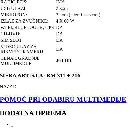
RADIO RDS:
IMA
USB ULAZI
2 kom
MIKROFON:
2 kom (interni+eksterni)
IZLAZ ZA ZVUČNIKE:
4 X 60 W
WI-FI, BLUETOOTH, GPS
DA
CD-DVD:
DA
SIM SLOT:
DA
VIDEO ULAZ ZA
DA
RIKVERC KAMERU:
CENA UGRADNJE
40 EUR
MULTIMEDIJE:
ŠIFRA ARTIKLA: RM 311 + 216
NAZAD
POMOĆ PRI ODABIRU MULTIMEDIJE
DODATNA OPREMA