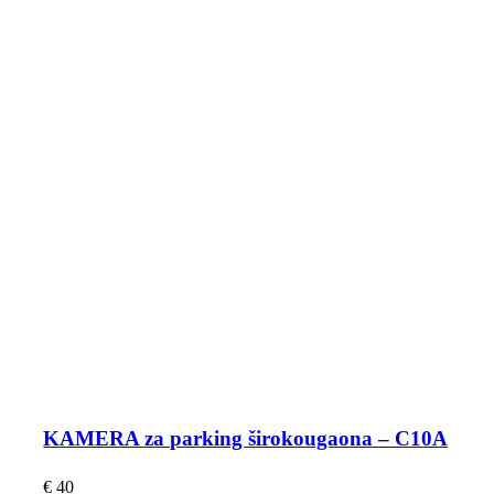
KAMERA za parking širokougaona – C10A
€
40