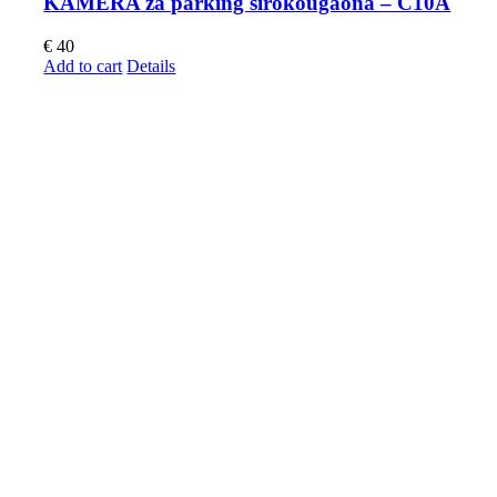
KAMERA za parking širokougaona – C10A
€
40
Add to cart
Details