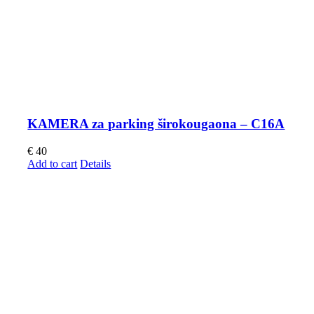
KAMERA za parking širokougaona – C16A
€
40
Add to cart
Details