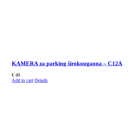
KAMERA za parking širokougaona – C12A
€
40
Add to cart
Details