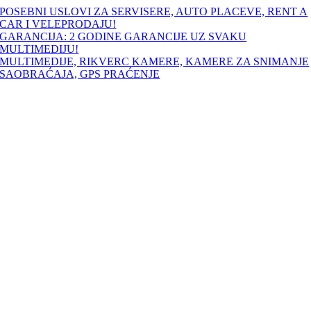
Skip
POSEBNI USLOVI ZA SERVISERE, AUTO PLACEVE, RENT A
to
CAR I VELEPRODAJU!
content
GARANCIJA: 2 GODINE GARANCIJE UZ SVAKU
MULTIMEDIJU!
MULTIMEDIJE, RIKVERC KAMERE, KAMERE ZA SNIMANJE
SAOBRAĆAJA, GPS PRAĆENJE