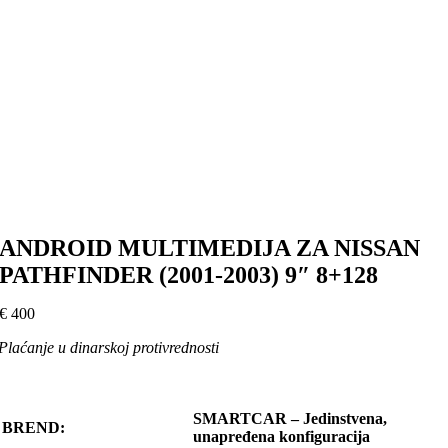
ANDROID MULTIMEDIJA ZA NISSAN
PATHFINDER (2001-2003) 9″ 8+128
€
400
Plaćanje u dinarskoj protivrednosti
SMARTCAR – Jedinstvena,
BREND:
unapređena konfiguracija