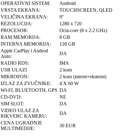
OPERATIVNI SISTEM:
Android
VRSTA EKRANA:
TOUCHSCREEN, QLED
VELIČINA EKRANA:
9″
REZOLUCIJA:
1280 x 720
PROCESOR:
Octa-core (8 x 2.2 GHz)
RAM MEMORIJA:
8 GB
INTERNA MEMORIJA:
128 GB
Apple CarPlay i Androd
DA
Auto:
RADIO RDS:
IMA
USB ULAZI
2 kom
MIKROFON:
2 kom (interni+eksterni)
IZLAZ ZA ZVUČNIKE:
4 X 60 W
WI-FI, BLUETOOTH, GPS
DA
CD-DVD:
NE
SIM SLOT:
DA
VIDEO ULAZ ZA
DA
RIKVERC KAMERU:
CENA UGRADNJE
30 EUR
MULTIMEDIJE: