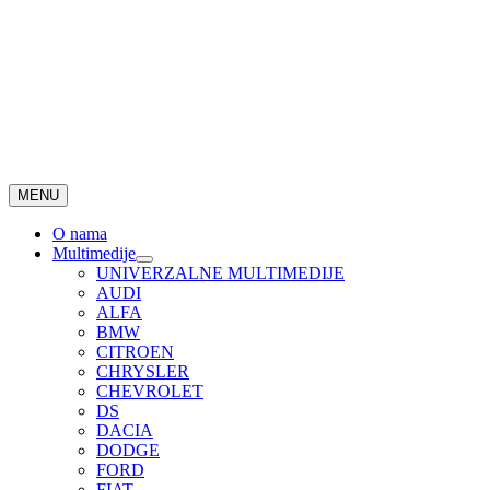
MENU
O nama
Multimedije
UNIVERZALNE MULTIMEDIJE
AUDI
ALFA
BMW
CITROEN
CHRYSLER
CHEVROLET
DS
DACIA
DODGE
FORD
FIAT