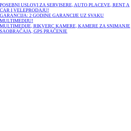
Skip
POSEBNI USLOVI ZA SERVISERE, AUTO PLACEVE, RENT A
to
CAR I VELEPRODAJU!
content
GARANCIJA: 2 GODINE GARANCIJE UZ SVAKU
MULTIMEDIJU!
MULTIMEDIJE, RIKVERC KAMERE, KAMERE ZA SNIMANJE
SAOBRAĆAJA, GPS PRAĆENJE