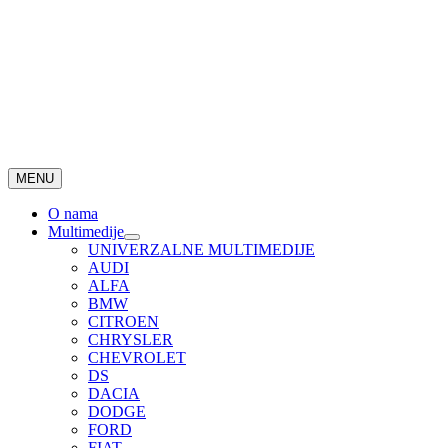
MENU
O nama
Multimedije
UNIVERZALNE MULTIMEDIJE
AUDI
ALFA
BMW
CITROEN
CHRYSLER
CHEVROLET
DS
DACIA
DODGE
FORD
FIAT