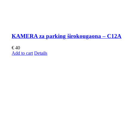
KAMERA za parking širokougaona – C12A
€
40
Add to cart
Details