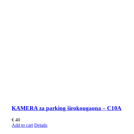
KAMERA za parking širokougaona – C10A
€
40
Add to cart
Details