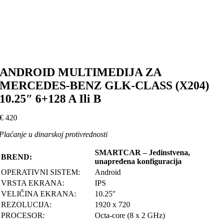
ANDROID MULTIMEDIJA ZA
MERCEDES-BENZ GLK-CLASS (X204)
10.25″ 6+128 A Ili B
€
420
Plaćanje u dinarskoj protivrednosti
SMARTCAR – Jedinstvena,
BREND:
unapređena konfiguracija
OPERATIVNI SISTEM:
Android
VRSTA EKRANA:
IPS
VELIČINA EKRANA:
10.25″
REZOLUCIJA:
1920 x 720
PROCESOR:
Octa-core (8 x 2 GHz)