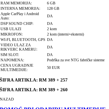
RAM MEMORIJA:
6 GB
INTERNA MEMORIJA:
128 GB
Apple CarPlay i Android
DA
Auto:
DSP SOUND CHIP:
DA
USB ULAZI
2 kom
MIKROFON:
2 kom (interni+eksterni)
WI-FI, BLUETOOTH, GPS
DA
VIDEO ULAZ ZA
DA
RIKVERC KAMERU:
SIM SLOT:
DA
NAPOMENA:
Podrška za sve NTG fabričke sisteme
CENA UGRADNJE
50 EUR
MULTIMEDIJE:
ŠIFRA ARTIKLA: RM 389 + 257
ŠIFRA ARTIKLA: RM 389 + 260
NAZAD