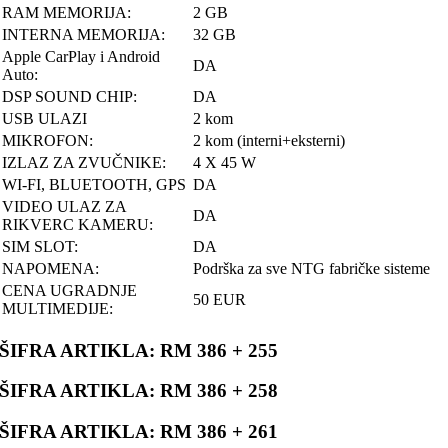
RAM MEMORIJA:
2 GB
INTERNA MEMORIJA:
32 GB
Apple CarPlay i Android
DA
Auto:
DSP SOUND CHIP:
DA
USB ULAZI
2 kom
MIKROFON:
2 kom (interni+eksterni)
IZLAZ ZA ZVUČNIKE:
4 X 45 W
WI-FI, BLUETOOTH, GPS
DA
VIDEO ULAZ ZA
DA
RIKVERC KAMERU:
SIM SLOT:
DA
NAPOMENA:
Podrška za sve NTG fabričke sisteme
CENA UGRADNJE
50 EUR
MULTIMEDIJE:
ŠIFRA ARTIKLA: RM 386 + 255
ŠIFRA ARTIKLA: RM 386 + 258
ŠIFRA ARTIKLA: RM 386 + 261