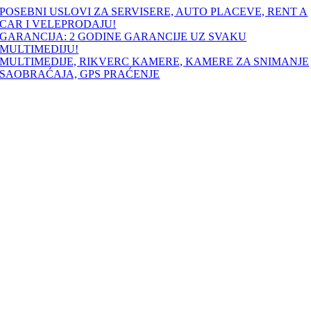
Skip
POSEBNI USLOVI ZA SERVISERE, AUTO PLACEVE, RENT A
to
CAR I VELEPRODAJU!
content
GARANCIJA: 2 GODINE GARANCIJE UZ SVAKU
MULTIMEDIJU!
MULTIMEDIJE, RIKVERC KAMERE, KAMERE ZA SNIMANJE
SAOBRAĆAJA, GPS PRAĆENJE