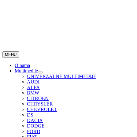
MENU
O nama
Multimedije
UNIVERZALNE MULTIMEDIJE
AUDI
ALFA
BMW
CITROEN
CHRYSLER
CHEVROLET
DS
DACIA
DODGE
FORD
FIAT