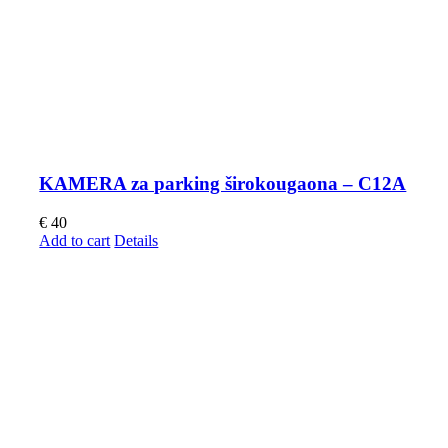
KAMERA za parking širokougaona – C12A
€
40
Add to cart
Details