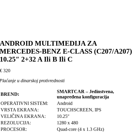
ANDROID MULTIMEDIJA ZA
MERCEDES-BENZ E-CLASS (C207/A207
10.25″ 2+32 A Ili B Ili C
€
320
Plaćanje u dinarskoj protivrednosti
SMARTCAR – Jedinstvena,
BREND:
unapređena konfiguracija
OPERATIVNI SISTEM:
Android
VRSTA EKRANA:
TOUCHSCREEN, IPS
VELIČINA EKRANA:
10.25″
REZOLUCIJA:
1280 x 480
PROCESOR:
Quad-core (4 x 1.3 GHz)