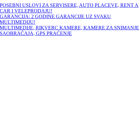
Skip
POSEBNI USLOVI ZA SERVISERE, AUTO PLACEVE, RENT A
to
CAR I VELEPRODAJU!
content
GARANCIJA: 2 GODINE GARANCIJE UZ SVAKU
MULTIMEDIJU!
MULTIMEDIJE, RIKVERC KAMERE, KAMERE ZA SNIMANJE
SAOBRAĆAJA, GPS PRAĆENJE