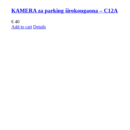
KAMERA za parking širokougaona – C12A
€
40
Add to cart
Details