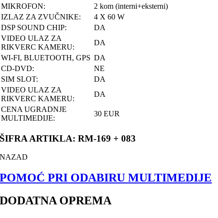
MIKROFON:
2 kom (interni+eksterni)
IZLAZ ZA ZVUČNIKE:
4 X 60 W
DSP SOUND CHIP:
DA
VIDEO ULAZ ZA
DA
RIKVERC KAMERU:
WI-FI, BLUETOOTH, GPS
DA
CD-DVD:
NE
SIM SLOT:
DA
VIDEO ULAZ ZA
DA
RIKVERC KAMERU:
CENA UGRADNJE
30 EUR
MULTIMEDIJE:
ŠIFRA ARTIKLA: RM-169 + 083
NAZAD
POMOĆ PRI ODABIRU MULTIMEDIJE
DODATNA OPREMA