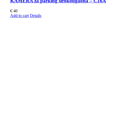
KAMERA za parking širokougaona – C16A
€
40
Add to cart
Details