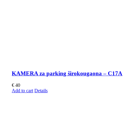
KAMERA za parking širokougaona – C17A
€
40
Add to cart
Details