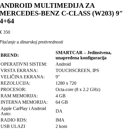
ANDROID MULTIMEDIJA ZA
MERCEDES-BENZ C-CLASS (W203) 9″
4+64
€
350
Plaćanje u dinarskoj protivrednosti
SMARTCAR – Jedinstvena,
BREND:
unapređena konfiguracija
OPERATIVNI SISTEM:
Android
VRSTA EKRANA:
TOUCHSCREEN, IPS
VELIČINA EKRANA:
9″
REZOLUCIJA:
1280 x 720
PROCESOR:
Octa-core (8 x 2.2 GHz)
RAM MEMORIJA:
4 GB
INTERNA MEMORIJA:
64 GB
Apple CarPlay i Android
DA
Auto:
RADIO RDS:
IMA
USB ULAZI
2 kom