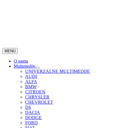
MENU
O nama
Multimedije
UNIVERZALNE MULTIMEDIJE
AUDI
ALFA
BMW
CITROEN
CHRYSLER
CHEVROLET
DS
DACIA
DODGE
FORD
FIAT