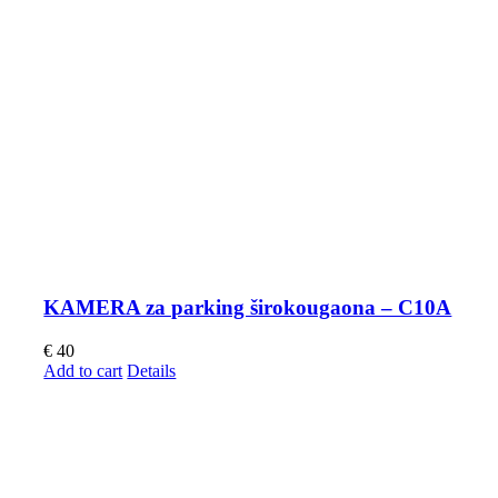
KAMERA za parking širokougaona – C10A
€
40
Add to cart
Details