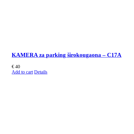
KAMERA za parking širokougaona – C17A
€
40
Add to cart
Details