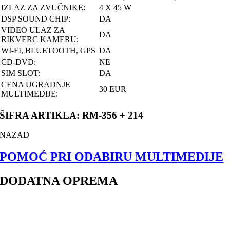
IZLAZ ZA ZVUČNIKE:
4 X 45 W
DSP SOUND CHIP:
DA
VIDEO ULAZ ZA
DA
RIKVERC KAMERU:
WI-FI, BLUETOOTH, GPS
DA
CD-DVD:
NE
SIM SLOT:
DA
CENA UGRADNJE
30 EUR
MULTIMEDIJE:
ŠIFRA ARTIKLA: RM-356 + 214
NAZAD
POMOĆ PRI ODABIRU MULTIMEDIJE
DODATNA OPREMA