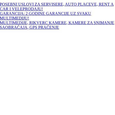
Skip
POSEBNI USLOVI ZA SERVISERE, AUTO PLACEVE, RENT A
to
CAR I VELEPRODAJU!
content
GARANCIJA: 2 GODINE GARANCIJE UZ SVAKU
MULTIMEDIJU!
MULTIMEDIJE, RIKVERC KAMERE, KAMERE ZA SNIMANJE
SAOBRAĆAJA, GPS PRAĆENJE