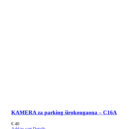
KAMERA za parking širokougaona – C16A
€
40
Add to cart
Details