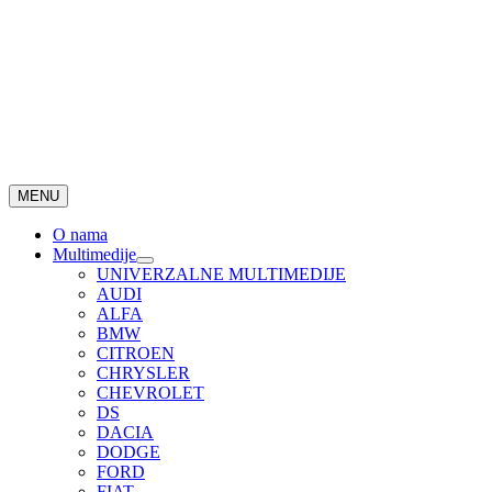
MENU
O nama
Multimedije
UNIVERZALNE MULTIMEDIJE
AUDI
ALFA
BMW
CITROEN
CHRYSLER
CHEVROLET
DS
DACIA
DODGE
FORD
FIAT