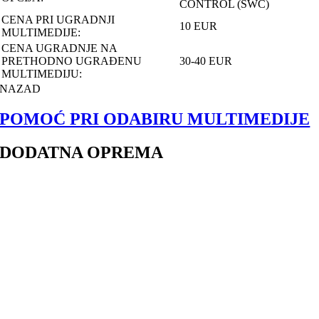
CONTROL (SWC)
CENA PRI UGRADNJI
10 EUR
MULTIMEDIJE:
CENA UGRADNJE NA
PRETHODNO UGRAĐENU
30-40 EUR
MULTIMEDIJU:
NAZAD
POMOĆ PRI ODABIRU MULTIMEDIJE
DODATNA OPREMA