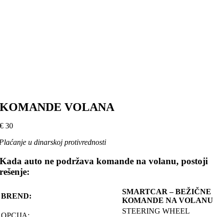
KOMANDE VOLANA
€
30
Plaćanje u dinarskoj protivrednosti
Kada auto ne podržava komande na volanu, postoji
rešenje:
SMARTCAR – BEŽIČNE
BREND:
KOMANDE NA VOLANU
STEERING WHEEL
OPCIJA: