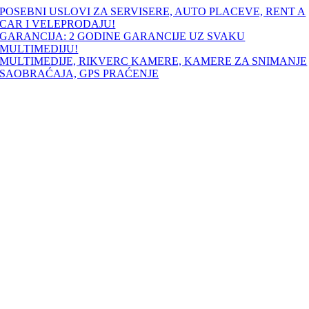
Skip
POSEBNI USLOVI ZA SERVISERE, AUTO PLACEVE, RENT A
to
CAR I VELEPRODAJU!
content
GARANCIJA: 2 GODINE GARANCIJE UZ SVAKU
MULTIMEDIJU!
MULTIMEDIJE, RIKVERC KAMERE, KAMERE ZA SNIMANJE
SAOBRAĆAJA, GPS PRAĆENJE