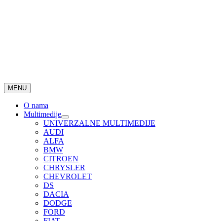
MENU
O nama
Multimedije
UNIVERZALNE MULTIMEDIJE
AUDI
ALFA
BMW
CITROEN
CHRYSLER
CHEVROLET
DS
DACIA
DODGE
FORD
FIAT