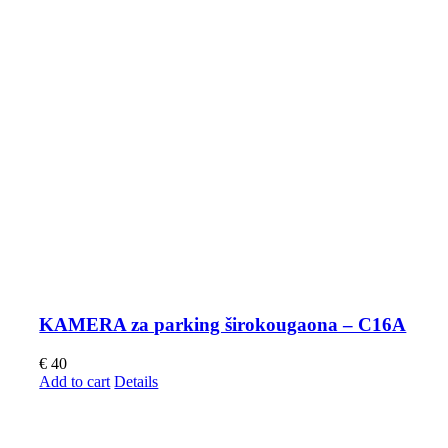
KAMERA za parking širokougaona – C16A
€
40
Add to cart
Details