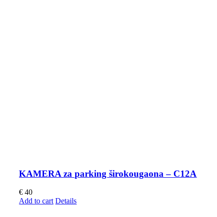
KAMERA za parking širokougaona – C12A
€
40
Add to cart
Details