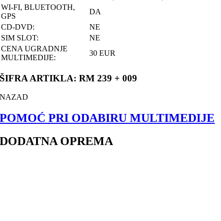
WI-FI, BLUETOOTH,
DA
GPS
CD-DVD:
NE
SIM SLOT:
NE
CENA UGRADNJE
30 EUR
MULTIMEDIJE:
ŠIFRA ARTIKLA: RM 239 + 009
NAZAD
POMOĆ PRI ODABIRU MULTIMEDIJE
DODATNA OPREMA