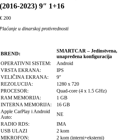
(2016-2023) 9″ 1+16
€
200
Plaćanje u dinarskoj protivrednosti
SMARTCAR – Jedinstvena,
BREND:
unapređena konfiguracija
OPERATIVNI SISTEM:
Android
VRSTA EKRANA:
IPS
VELIČINA EKRANA:
9″
REZOLUCIJA:
1280 x 720
PROCESOR:
Quad-core (4 x 1.5 GHz)
RAM MEMORIJA:
1 GB
INTERNA MEMORIJA:
16 GB
Apple CarPlay i Android
NE
Auto:
RADIO RDS:
IMA
USB ULAZI
2 kom
MIKROFON:
2 kom (interni+eksterni)