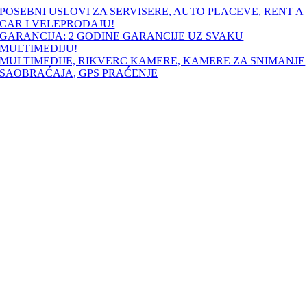
Skip
POSEBNI USLOVI ZA SERVISERE, AUTO PLACEVE, RENT A
to
CAR I VELEPRODAJU!
content
GARANCIJA: 2 GODINE GARANCIJE UZ SVAKU
MULTIMEDIJU!
MULTIMEDIJE, RIKVERC KAMERE, KAMERE ZA SNIMANJE
SAOBRAĆAJA, GPS PRAĆENJE