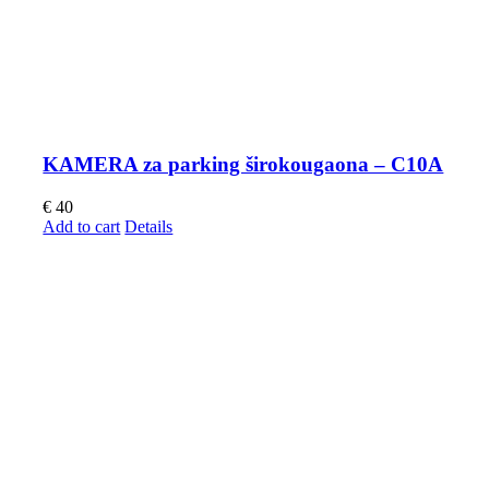
KAMERA za parking širokougaona – C10A
€
40
Add to cart
Details