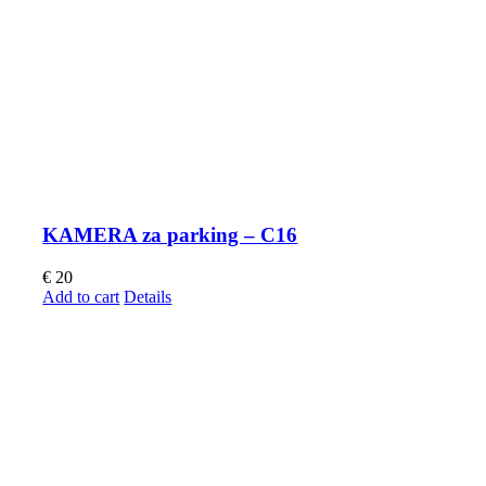
KAMERA za parking – C16
€
20
Add to cart
Details