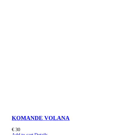
KOMANDE VOLANA
€
30
Add to cart
Details