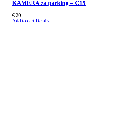
KAMERA za parking – C15
€
20
Add to cart
Details