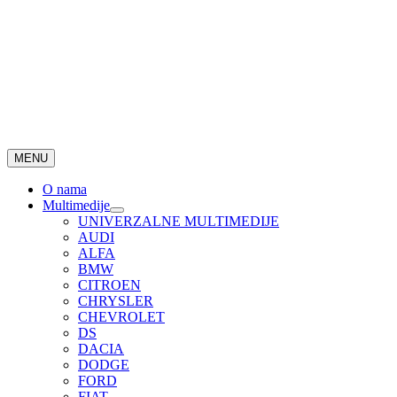
MENU
O nama
Multimedije
UNIVERZALNE MULTIMEDIJE
AUDI
ALFA
BMW
CITROEN
CHRYSLER
CHEVROLET
DS
DACIA
DODGE
FORD
FIAT