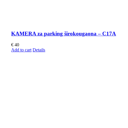
KAMERA za parking širokougaona – C17A
€
40
Add to cart
Details