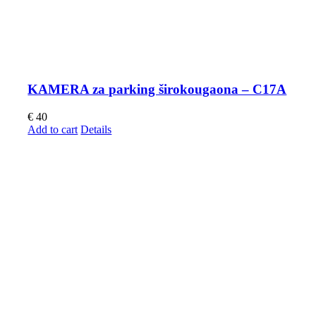
KAMERA za parking širokougaona – C17A
€
40
Add to cart
Details