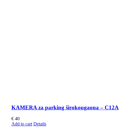
KAMERA za parking širokougaona – C12A
€
40
Add to cart
Details