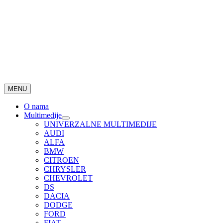
MENU
O nama
Multimedije
UNIVERZALNE MULTIMEDIJE
AUDI
ALFA
BMW
CITROEN
CHRYSLER
CHEVROLET
DS
DACIA
DODGE
FORD
FIAT