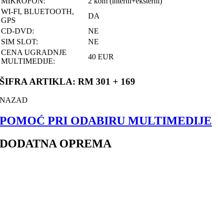
MIKROFON:
2 kom (interni+eksterni)
WI-FI, BLUETOOTH,
DA
GPS
CD-DVD:
NE
SIM SLOT:
NE
CENA UGRADNJE
40 EUR
MULTIMEDIJE:
ŠIFRA ARTIKLA: RM 301 + 169
NAZAD
POMOĆ PRI ODABIRU MULTIMEDIJE
DODATNA OPREMA