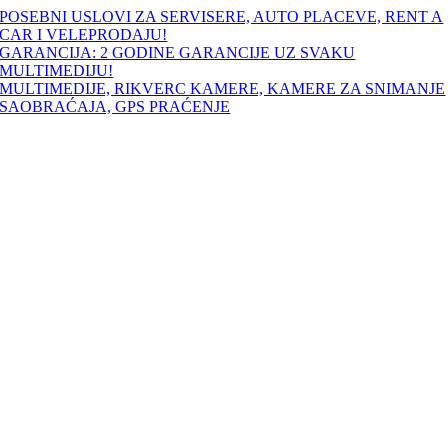
Skip
POSEBNI USLOVI ZA SERVISERE, AUTO PLACEVE, RENT A
to
CAR I VELEPRODAJU!
content
GARANCIJA: 2 GODINE GARANCIJE UZ SVAKU
MULTIMEDIJU!
MULTIMEDIJE, RIKVERC KAMERE, KAMERE ZA SNIMANJE
SAOBRAĆAJA, GPS PRAĆENJE