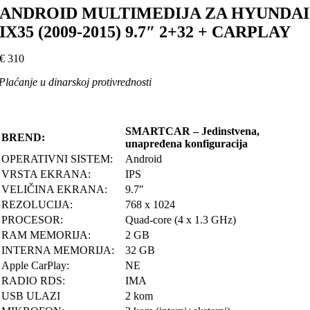
ANDROID MULTIMEDIJA ZA HYUNDAI
IX35 (2009-2015) 9.7″ 2+32 + CARPLAY
€
310
Plaćanje u dinarskoj protivrednosti
SMARTCAR – Jedinstvena,
BREND:
unapređena konfiguracija
OPERATIVNI SISTEM:
Android
VRSTA EKRANA:
IPS
VELIČINA EKRANA:
9.7″
REZOLUCIJA:
768 x 1024
PROCESOR:
Quad-core (4 x 1.3 GHz)
RAM MEMORIJA:
2 GB
INTERNA MEMORIJA:
32 GB
Apple CarPlay:
NE
RADIO RDS:
IMA
USB ULAZI
2 kom