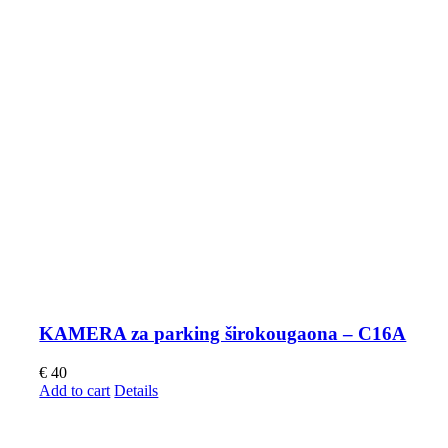
KAMERA za parking širokougaona – C16A
€
40
Add to cart
Details