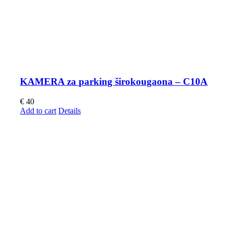
KAMERA za parking širokougaona – C10A
€
40
Add to cart
Details