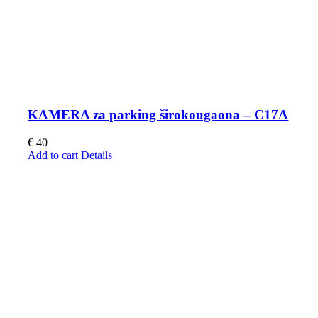
KAMERA za parking širokougaona – C17A
€
40
Add to cart
Details