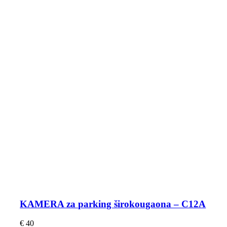
KAMERA za parking širokougaona – C12A
€
40