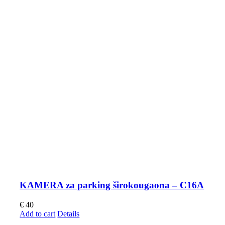
KAMERA za parking širokougaona – C16A
€
40
Add to cart
Details