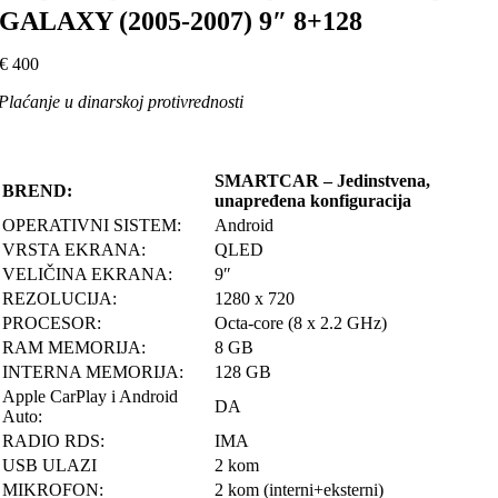
GALAXY (2005-2007) 9″ 8+128
€
400
Plaćanje u dinarskoj protivrednosti
SMARTCAR – Jedinstvena,
BREND:
unapređena konfiguracija
OPERATIVNI SISTEM:
Android
VRSTA EKRANA:
QLED
VELIČINA EKRANA:
9″
REZOLUCIJA:
1280 x 720
PROCESOR:
Octa-core (8 x 2.2 GHz)
RAM MEMORIJA:
8 GB
INTERNA MEMORIJA:
128 GB
Apple CarPlay i Android
DA
Auto:
RADIO RDS:
IMA
USB ULAZI
2 kom
MIKROFON:
2 kom (interni+eksterni)