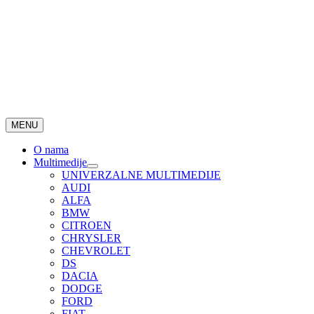
MENU
O nama
Multimedije
UNIVERZALNE MULTIMEDIJE
AUDI
ALFA
BMW
CITROEN
CHRYSLER
CHEVROLET
DS
DACIA
DODGE
FORD
FIAT