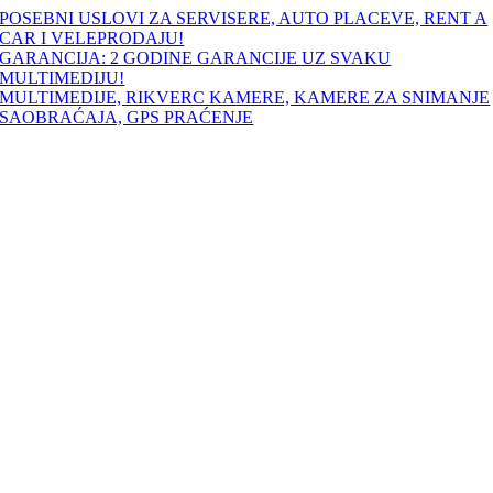
Skip
POSEBNI USLOVI ZA SERVISERE, AUTO PLACEVE, RENT A
to
CAR I VELEPRODAJU!
content
GARANCIJA: 2 GODINE GARANCIJE UZ SVAKU
MULTIMEDIJU!
MULTIMEDIJE, RIKVERC KAMERE, KAMERE ZA SNIMANJE
SAOBRAĆAJA, GPS PRAĆENJE