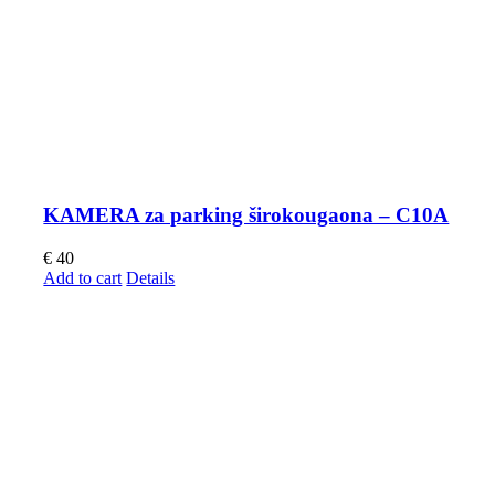
KAMERA za parking širokougaona – C10A
€
40
Add to cart
Details