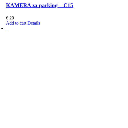
KAMERA za parking – C15
€
20
Add to cart
Details