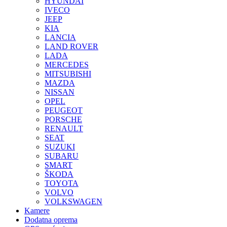
HYUNDAI
IVECO
JEEP
KIA
LANCIA
LAND ROVER
LADA
MERCEDES
MITSUBISHI
MAZDA
NISSAN
OPEL
PEUGEOT
PORSCHE
RENAULT
SEAT
SUZUKI
SUBARU
SMART
ŠKODA
TOYOTA
VOLVO
VOLKSWAGEN
Kamere
Dodatna oprema