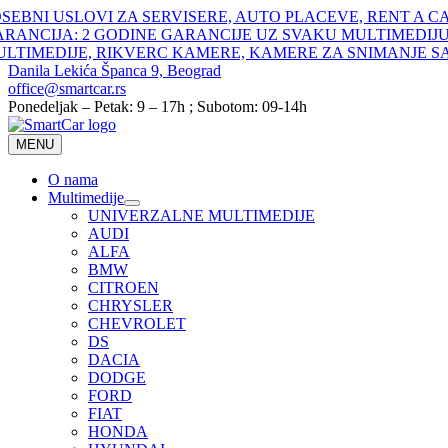
Skip
SEBNI USLOVI ZA SERVISERE, AUTO PLACEVE, RENT A C
to
ARANCIJA: 2 GODINE GARANCIJE UZ SVAKU MULTIMEDIJU
content
ULTIMEDIJE, RIKVERC KAMERE, KAMERE ZA SNIMANJE S
Danila Lekića Španca 9, Beograd
office@smartcar.rs
Ponedeljak – Petak: 9 – 17h ; Subotom: 09-14h
MENU
O nama
Multimedije
UNIVERZALNE MULTIMEDIJE
AUDI
ALFA
BMW
CITROEN
CHRYSLER
CHEVROLET
DS
DACIA
DODGE
FORD
FIAT
HONDA