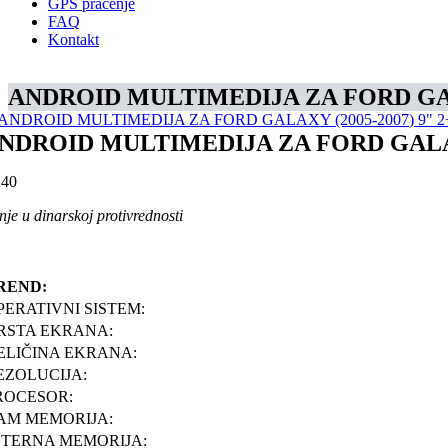
GPS praćenje
FAQ
Kontakt
ANDROID MULTIMEDIJA ZA FORD GALA
NDROID MULTIMEDIJA ZA FORD GALAXY
40
je u dinarskoj protivrednosti
REND:
PERATIVNI SISTEM:
RSTA EKRANA:
ELIČINA EKRANA:
EZOLUCIJA:
ROCESOR:
AM MEMORIJA:
NTERNA MEMORIJA: