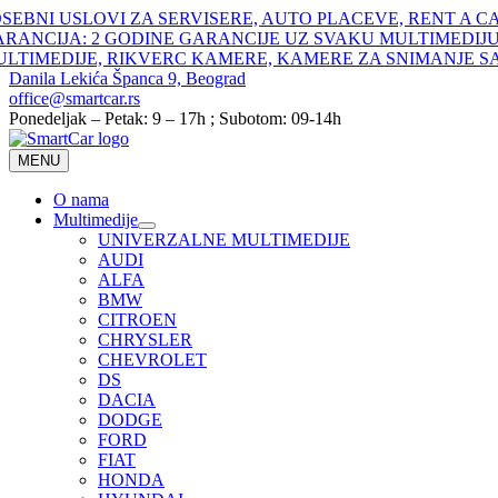
Skip
SEBNI USLOVI ZA SERVISERE, AUTO PLACEVE, RENT A C
to
ARANCIJA: 2 GODINE GARANCIJE UZ SVAKU MULTIMEDIJU
content
ULTIMEDIJE, RIKVERC KAMERE, KAMERE ZA SNIMANJE S
Danila Lekića Španca 9, Beograd
office@smartcar.rs
Ponedeljak – Petak: 9 – 17h ; Subotom: 09-14h
MENU
O nama
Multimedije
UNIVERZALNE MULTIMEDIJE
AUDI
ALFA
BMW
CITROEN
CHRYSLER
CHEVROLET
DS
DACIA
DODGE
FORD
FIAT
HONDA