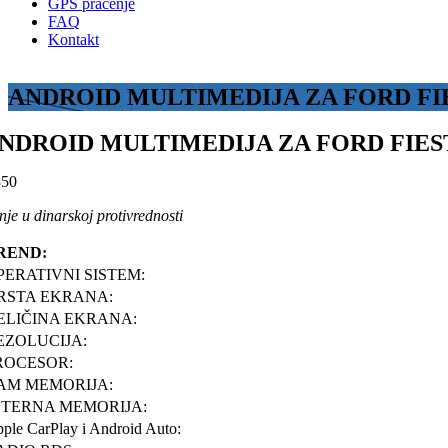
GPS praćenje
FAQ
Kontakt
ANDROID MULTIMEDIJA ZA FORD FIESTA
NDROID MULTIMEDIJA ZA FORD FIESTA (
50
je u dinarskoj protivrednosti
REND:
PERATIVNI SISTEM:
RSTA EKRANA:
ELIČINA EKRANA:
EZOLUCIJA:
ROCESOR:
AM MEMORIJA:
NTERNA MEMORIJA:
ple CarPlay i Android Auto: