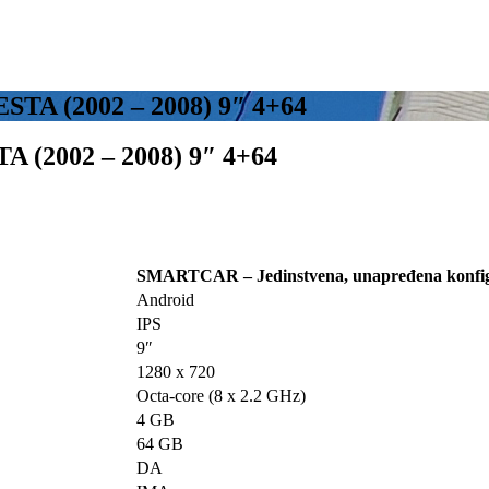
 (2002 – 2008) 9″ 4+64
2002 – 2008) 9″ 4+64
SMARTCAR – Jedinstvena, unapređena konfig
Android
IPS
9″
1280 x 720
Octa-core (8 x 2.2 GHz)
4 GB
64 GB
DA