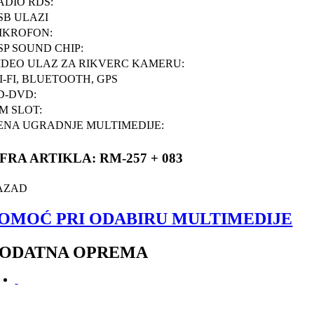
ADIO RDS:
SB ULAZI
IKROFON:
SP SOUND CHIP:
IDEO ULAZ ZA RIKVERC KAMERU:
I-FI, BLUETOOTH, GPS
D-DVD:
IM SLOT:
ENA UGRADNJE MULTIMEDIJE:
IFRA ARTIKLA: RM-257 + 083
AZAD
OMOĆ PRI ODABIRU MULTIMEDIJE
ODATNA OPREMA