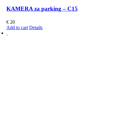
KAMERA za parking – C15
€
20
Add to cart
Details