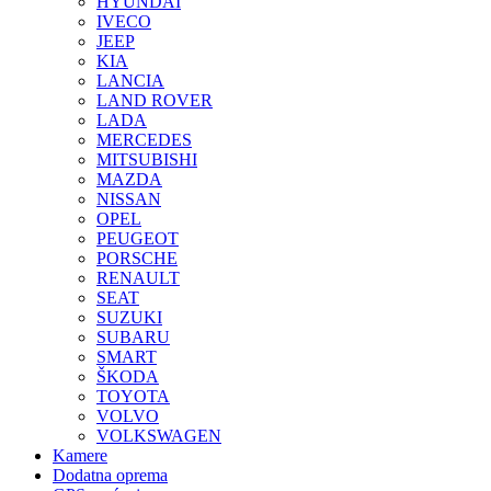
HYUNDAI
IVECO
JEEP
KIA
LANCIA
LAND ROVER
LADA
MERCEDES
MITSUBISHI
MAZDA
NISSAN
OPEL
PEUGEOT
PORSCHE
RENAULT
SEAT
SUZUKI
SUBARU
SMART
ŠKODA
TOYOTA
VOLVO
VOLKSWAGEN
Kamere
Dodatna oprema