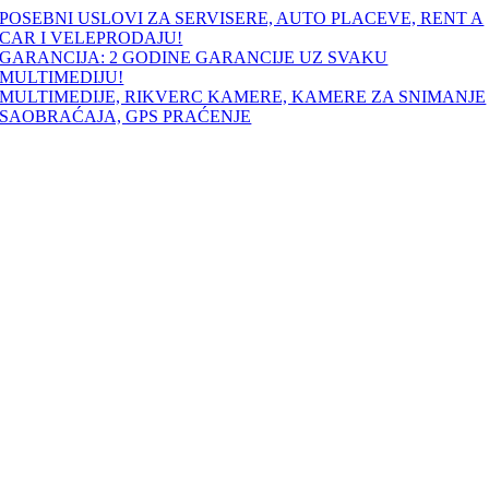
Skip
POSEBNI USLOVI ZA SERVISERE, AUTO PLACEVE, RENT A
to
CAR I VELEPRODAJU!
content
GARANCIJA: 2 GODINE GARANCIJE UZ SVAKU
MULTIMEDIJU!
MULTIMEDIJE, RIKVERC KAMERE, KAMERE ZA SNIMANJE
SAOBRAĆAJA, GPS PRAĆENJE