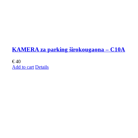
KAMERA za parking širokougaona – C10A
€
40
Add to cart
Details