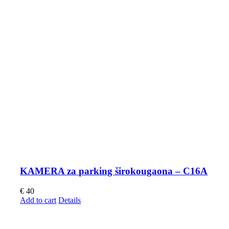
KAMERA za parking širokougaona – C16A
€
40
Add to cart
Details