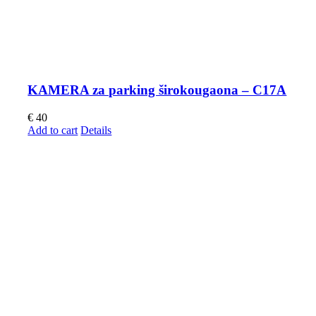
KAMERA za parking širokougaona – C17A
€
40
Add to cart
Details