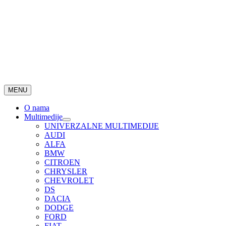
MENU
O nama
Multimedije
UNIVERZALNE MULTIMEDIJE
AUDI
ALFA
BMW
CITROEN
CHRYSLER
CHEVROLET
DS
DACIA
DODGE
FORD
FIAT