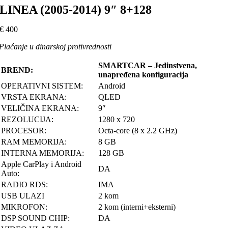
LINEA (2005-2014) 9″ 8+128
€
400
Plaćanje u dinarskoj protivrednosti
SMARTCAR – Jedinstvena,
BREND:
unapređena konfiguracija
OPERATIVNI SISTEM:
Android
VRSTA EKRANA:
QLED
VELIČINA EKRANA:
9″
REZOLUCIJA:
1280 x 720
PROCESOR:
Octa-core (8 x 2.2 GHz)
RAM MEMORIJA:
8 GB
INTERNA MEMORIJA:
128 GB
Apple CarPlay i Android
DA
Auto:
RADIO RDS:
IMA
USB ULAZI
2 kom
MIKROFON:
2 kom (interni+eksterni)
DSP SOUND CHIP:
DA