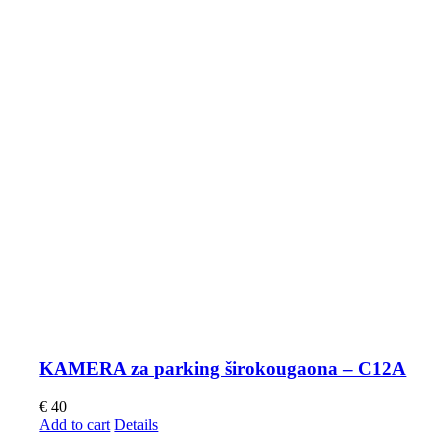
KAMERA za parking širokougaona – C12A
€
40
Add to cart
Details