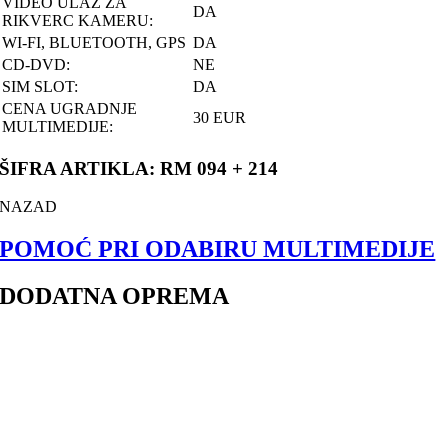
VIDEO ULAZ ZA
DA
RIKVERC KAMERU:
WI-FI, BLUETOOTH, GPS
DA
CD-DVD:
NE
SIM SLOT:
DA
CENA UGRADNJE
30 EUR
MULTIMEDIJE:
ŠIFRA ARTIKLA: RM 094 + 214
NAZAD
POMOĆ PRI ODABIRU MULTIMEDIJE
DODATNA OPREMA