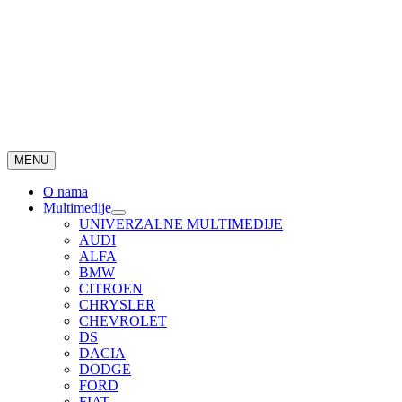
MENU
O nama
Multimedije
UNIVERZALNE MULTIMEDIJE
AUDI
ALFA
BMW
CITROEN
CHRYSLER
CHEVROLET
DS
DACIA
DODGE
FORD
FIAT