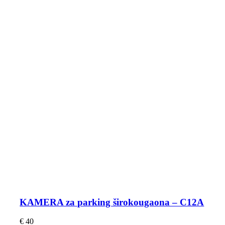
KAMERA za parking širokougaona – C12A
€
40