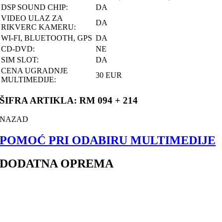
DSP SOUND CHIP:
DA
VIDEO ULAZ ZA
DA
RIKVERC KAMERU:
WI-FI, BLUETOOTH, GPS
DA
CD-DVD:
NE
SIM SLOT:
DA
CENA UGRADNJE
30 EUR
MULTIMEDIJE:
ŠIFRA ARTIKLA: RM 094 + 214
NAZAD
POMOĆ PRI ODABIRU MULTIMEDIJE
DODATNA OPREMA