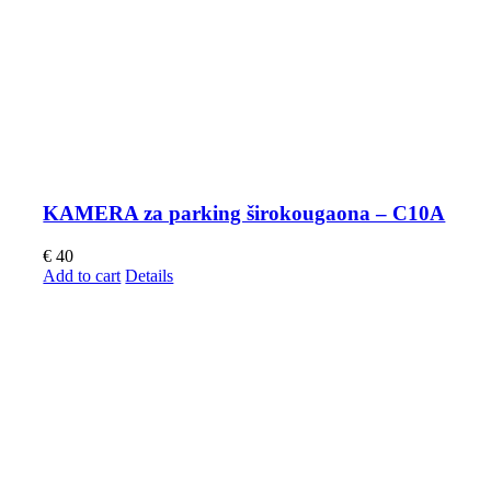
KAMERA za parking širokougaona – C10A
€
40
Add to cart
Details