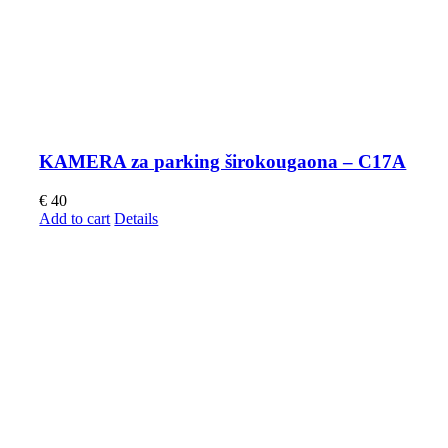
KAMERA za parking širokougaona – C17A
€
40
Add to cart
Details