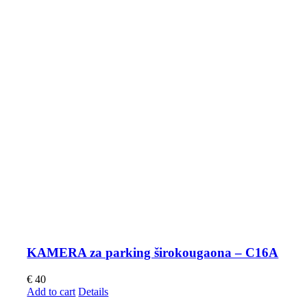
KAMERA za parking širokougaona – C16A
€
40
Add to cart
Details