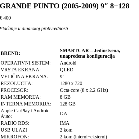
GRANDE PUNTO (2005-2009) 9″ 8+128
€
400
Plaćanje u dinarskoj protivrednosti
SMARTCAR – Jedinstvena,
BREND:
unapređena konfiguracija
OPERATIVNI SISTEM:
Android
VRSTA EKRANA:
QLED
VELIČINA EKRANA:
9″
REZOLUCIJA:
1280 x 720
PROCESOR:
Octa-core (8 x 2.2 GHz)
RAM MEMORIJA:
8 GB
INTERNA MEMORIJA:
128 GB
Apple CarPlay i Android
DA
Auto:
RADIO RDS:
IMA
USB ULAZI
2 kom
MIKROFON:
2 kom (interni+eksterni)