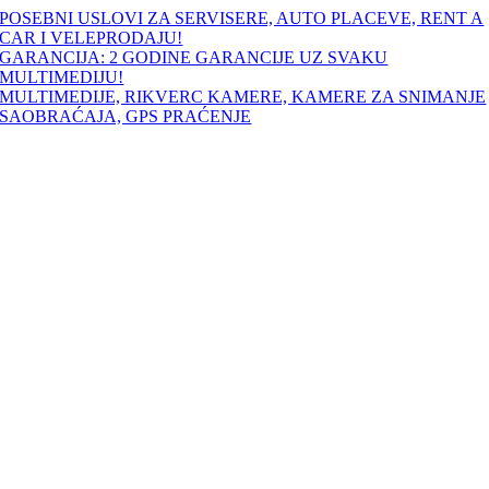
Skip
POSEBNI USLOVI ZA SERVISERE, AUTO PLACEVE, RENT A
to
CAR I VELEPRODAJU!
content
GARANCIJA: 2 GODINE GARANCIJE UZ SVAKU
MULTIMEDIJU!
MULTIMEDIJE, RIKVERC KAMERE, KAMERE ZA SNIMANJE
SAOBRAĆAJA, GPS PRAĆENJE