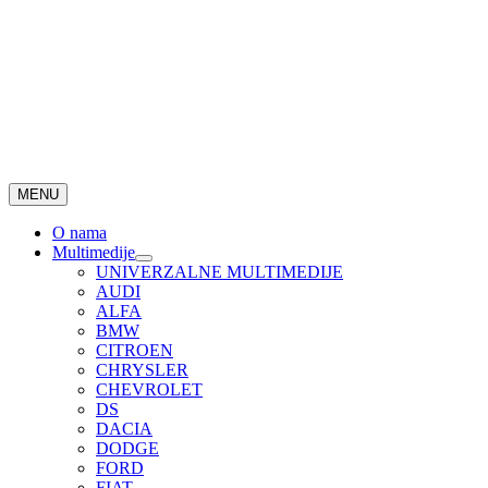
MENU
O nama
Multimedije
UNIVERZALNE MULTIMEDIJE
AUDI
ALFA
BMW
CITROEN
CHRYSLER
CHEVROLET
DS
DACIA
DODGE
FORD
FIAT