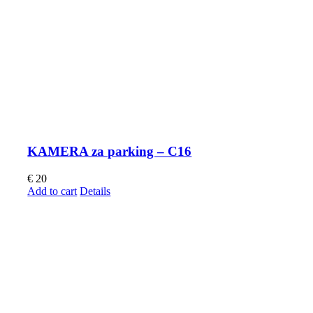
KAMERA za parking – C16
€
20
Add to cart
Details