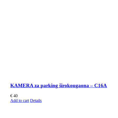
KAMERA za parking širokougaona – C16A
€
40
Add to cart
Details