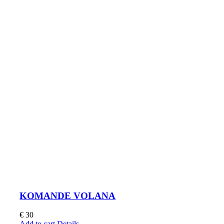
KOMANDE VOLANA
€
30
Add to cart
Details