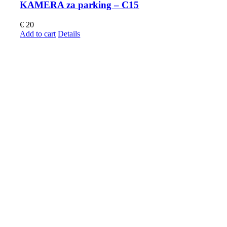
KAMERA za parking – C15
€
20
Add to cart
Details