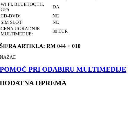
WI-FI, BLUETOOTH,
DA
GPS
CD-DVD:
NE
SIM SLOT:
NE
CENA UGRADNJE
30 EUR
MULTIMEDIJE:
ŠIFRA ARTIKLA: RM 044 + 010
NAZAD
POMOĆ PRI ODABIRU MULTIMEDIJE
DODATNA OPREMA