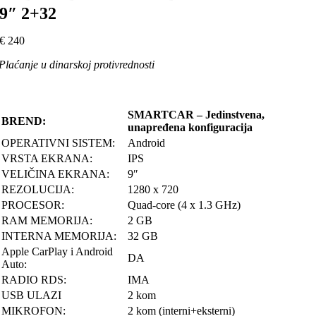
9″ 2+32
€
240
Plaćanje u dinarskoj protivrednosti
SMARTCAR – Jedinstvena,
BREND:
unapređena konfiguracija
OPERATIVNI SISTEM:
Android
VRSTA EKRANA:
IPS
VELIČINA EKRANA:
9″
REZOLUCIJA:
1280 x 720
PROCESOR:
Quad-core (4 x 1.3 GHz)
RAM MEMORIJA:
2 GB
INTERNA MEMORIJA:
32 GB
Apple CarPlay i Android
DA
Auto:
RADIO RDS:
IMA
USB ULAZI
2 kom
MIKROFON:
2 kom (interni+eksterni)