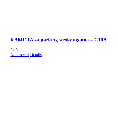
KAMERA za parking širokougaona – C10A
€
40
Add to cart
Details