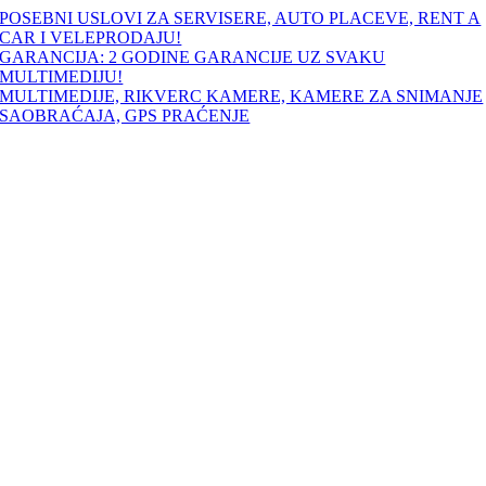
Skip
POSEBNI USLOVI ZA SERVISERE, AUTO PLACEVE, RENT A
to
CAR I VELEPRODAJU!
content
GARANCIJA: 2 GODINE GARANCIJE UZ SVAKU
MULTIMEDIJU!
MULTIMEDIJE, RIKVERC KAMERE, KAMERE ZA SNIMANJE
SAOBRAĆAJA, GPS PRAĆENJE