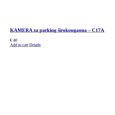
KAMERA za parking širokougaona – C17A
€
40
Add to cart
Details