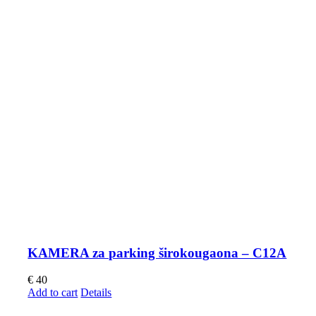
KAMERA za parking širokougaona – C12A
€
40
Add to cart
Details