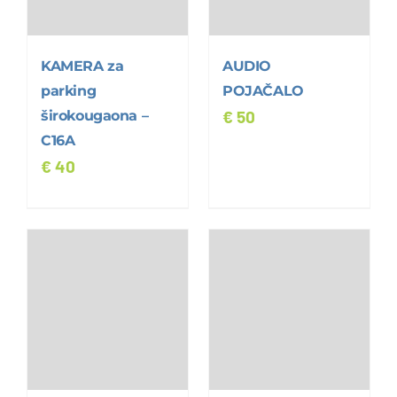
KAMERA za
AUDIO
parking
POJAČALO
širokougaona –
€
50
C16A
€
40