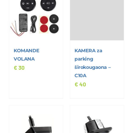
KOMANDE
KAMERA za
VOLANA
parking
€
30
širokougaona –
C10A
€
40