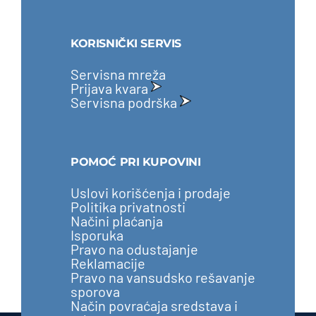
KORISNIČKI SERVIS
Servisna mreža
Prijava kvara
Servisna podrška
POMOĆ PRI KUPOVINI
Uslovi korišćenja i prodaje
Politika privatnosti
Načini plaćanja
Isporuka
Pravo na odustajanje
Reklamacije
Pravo na vansudsko rešavanje
sporova
Način povraćaja sredstava i