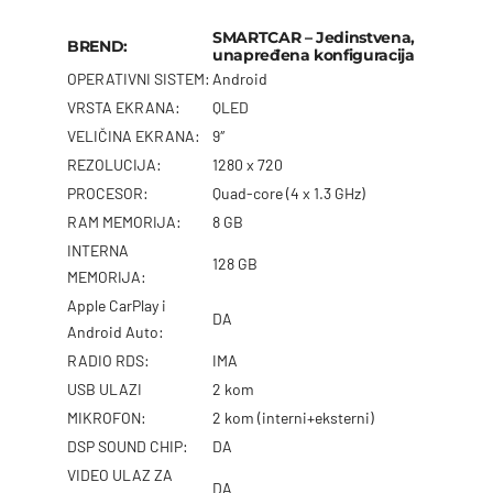
SMARTCAR – Jedinstvena,
BREND:
unapređena konfiguracija
OPERATIVNI SISTEM:
Android
VRSTA EKRANA:
QLED
VELIČINA EKRANA:
9″
REZOLUCIJA:
1280 x 720
PROCESOR:
Quad-core (4 x 1.3 GHz)
RAM MEMORIJA:
8 GB
INTERNA
128 GB
MEMORIJA:
Apple CarPlay i
DA
Android Auto:
RADIO RDS:
IMA
USB ULAZI
2 kom
MIKROFON:
2 kom (interni+eksterni)
DSP SOUND CHIP:
DA
VIDEO ULAZ ZA
DA