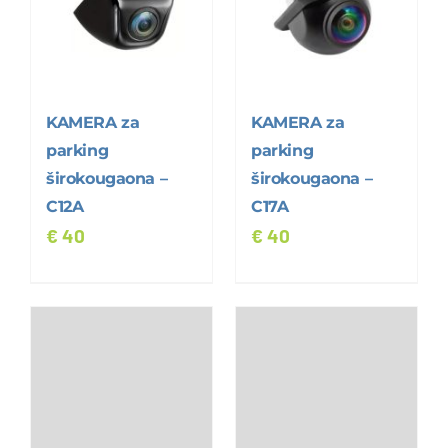
KAMERA za
KAMERA za
parking
parking
širokougaona –
širokougaona –
C12A
C17A
€
40
€
40