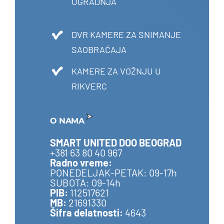
UGRADNJA
DVR KAMERE ZA SNIMANJE
SAOBRAĆAJA
KAMERE ZA VOŽNJU U
RIKVERC
O NAMA
SMART UNITED DOO BEOGRAD
+381 63 80 40 967
Radno vreme:
PONEDELJAK-PETAK: 09-17h
SUBOTA: 09-14h
PIB:
112517621
MB:
21691330
Šifra delatnosti:
4643