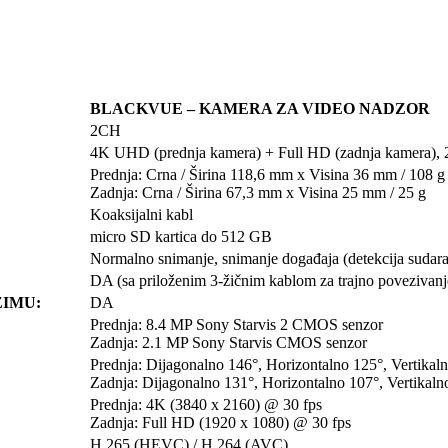
BLACKVUE – KAMERA ZA VIDEO NADZOR
2CH
4K UHD (prednja kamera) + Full HD (zadnja kamera), 
Prednja: Crna / Širina 118,6 mm x Visina 36 mm / 108 g
Zadnja: Crna / Širina 67,3 mm x Visina 25 mm / 25 g
Koaksijalni kabl
micro SD kartica do 512 GB
Normalno snimanje, snimanje događaja (detekcija sudara)
DA (sa priloženim 3-žičnim kablom za trajno povezivanj
ŽIMU:
DA
Prednja: 8.4 MP Sony Starvis 2 CMOS senzor
Zadnja: 2.1 MP Sony Starvis CMOS senzor
Prednja: Dijagonalno 146°, Horizontalno 125°, Vertikal
Zadnja: Dijagonalno 131°, Horizontalno 107°, Vertikaln
Prednja: 4K (3840 x 2160) @ 30 fps
Zadnja: Full HD (1920 x 1080) @ 30 fps
H.265 (HEVC) / H.264 (AVC)