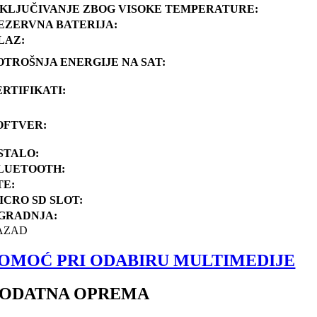
SKLJUČIVANJE ZBOG VISOKE TEMPERATURE:
EZERVNA BATERIJA:
LAZ:
OTROŠNJA ENERGIJE NA SAT:
ERTIFIKATI:
OFTVER:
STALO:
LUETOOTH:
TE:
ICRO SD SLOT:
GRADNJA:
AZAD
OMOĆ PRI ODABIRU MULTIMEDIJE
ODATNA OPREMA