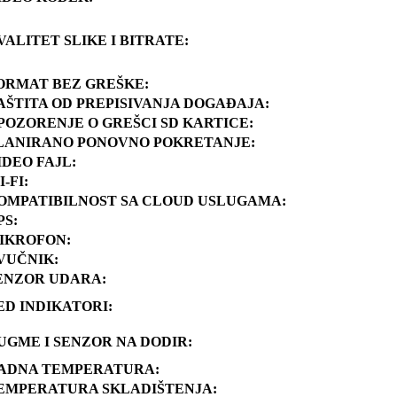
VALITET SLIKE I BITRATE:
ORMAT BEZ GREŠKE:
AŠTITA OD PREPISIVANJA DOGAĐAJA:
POZORENJE O GREŠCI SD KARTICE:
LANIRANO PONOVNO POKRETANJE:
IDEO FAJL:
I-FI:
OMPATIBILNOST SA CLOUD USLUGAMA:
PS:
IKROFON:
VUČNIK:
ENZOR UDARA:
ED INDIKATORI:
UGME I SENZOR NA DODIR:
ADNA TEMPERATURA:
EMPERATURA SKLADIŠTENJA: