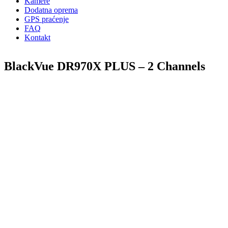
Kamere
Dodatna oprema
GPS praćenje
FAQ
Kontakt
BlackVue DR970X PLUS – 2 Channels