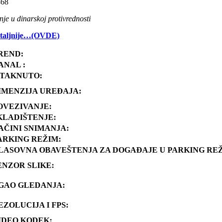
68
je u dinarskoj protivrednosti
taljnije…(OVDE)
REND:
ANAL :
STAKNUTO:
IMENZIJA UREĐAJA:
OVEZIVANJE:
KLADIŠTENJE:
AČINI SNIMANJA:
ARKING REŽIM:
LASOVNA OBAVEŠTENJA ZA DOGAĐAJE U PARKING RE
ENZOR SLIKE:
GAO GLEDANJA:
EZOLUCIJA I FPS:
IDEO KODEK: