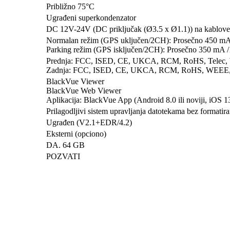
Približno 75°C
Ugrađeni superkondenzator
DC 12V-24V (DC priključak (Ø3.5 x Ø1.1)) na kablove
Normalan režim (GPS uključen/2CH): Prosečno 450 m
Parking režim (GPS isključen/2CH): Prosečno 350 mA 
Prednja: FCC, ISED, CE, UKCA, RCM, RoHS, Telec
Zadnja: FCC, ISED, CE, UKCA, RCM, RoHS, WEEE
BlackVue Viewer
BlackVue Web Viewer
Aplikacija: BlackVue App (Android 8.0 ili noviji, iOS 13.
Prilagodljivi sistem upravljanja datotekama bez formatira
Ugrađen (V2.1+EDR/4.2)
Eksterni (opciono)
DA. 64 GB
POZVATI