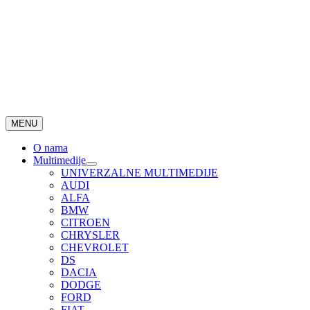
MENU
O nama
Multimedije
UNIVERZALNE MULTIMEDIJE
AUDI
ALFA
BMW
CITROEN
CHRYSLER
CHEVROLET
DS
DACIA
DODGE
FORD
FIAT