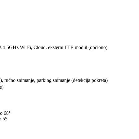
2.4-5GHz Wi-Fi, Cloud, eksterni LTE modul (opciono)
, ručno snimanje, parking snimanje (detekcija pokreta)
e)
no 68°
o 55°