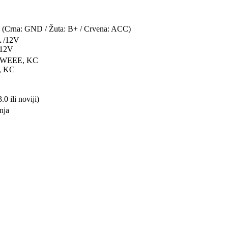
 (Crna: GND / Žuta: B+ / Crvena: ACC)
A /12V
/12V
, WEEE, KC
, KC
0 ili noviji)
nja