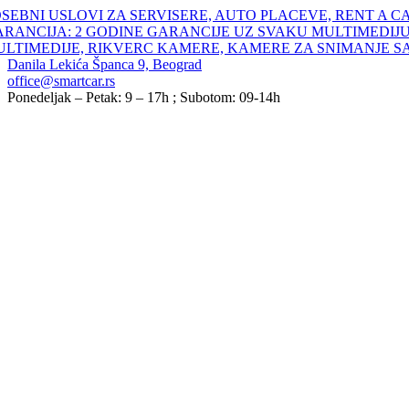
Skip
SEBNI USLOVI ZA SERVISERE, AUTO PLACEVE, RENT A C
to
ARANCIJA: 2 GODINE GARANCIJE UZ SVAKU MULTIMEDIJU
content
ULTIMEDIJE, RIKVERC KAMERE, KAMERE ZA SNIMANJE S
Danila Lekića Španca 9, Beograd
office@smartcar.rs
Ponedeljak – Petak: 9 – 17h ; Subotom: 09-14h