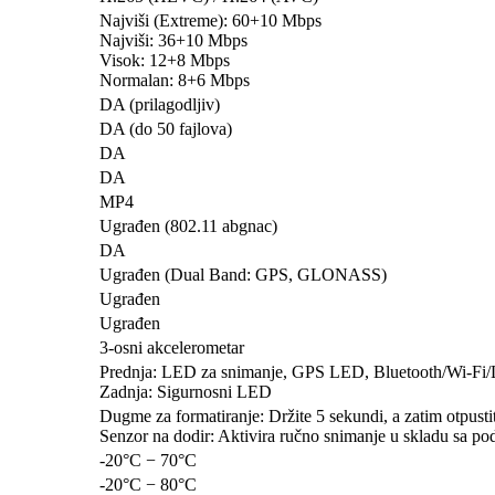
Najviši (Extreme): 60+10 Mbps
Najviši: 36+10 Mbps
Visok: 12+8 Mbps
Normalan: 8+6 Mbps
DA (prilagodljiv)
DA (do 50 fajlova)
DA
DA
MP4
Ugrađen (802.11 abgnac)
DA
Ugrađen (Dual Band: GPS, GLONASS)
Ugrađen
Ugrađen
3-osni akcelerometar
Prednja: LED za snimanje, GPS LED, Bluetooth/Wi-Fi
Zadnja: Sigurnosni LED
Dugme za formatiranje: Držite 5 sekundi, a zatim otpusti
Senzor na dodir: Aktivira ručno snimanje u skladu sa po
-20°C − 70°C
-20°C − 80°C