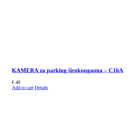
KAMERA za parking širokougaona – C16A
€
40
Add to cart
Details