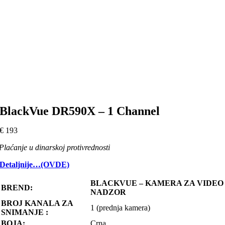
BlackVue DR590X – 1 Channel
€
193
Plaćanje u dinarskoj protivrednosti
Detaljnije…(OVDE)
BLACKVUE – KAMERA ZA VIDEO
BREND:
NADZOR
BROJ KANALA ZA
1 (prednja kamera)
SNIMANJE :
BOJA:
Crna