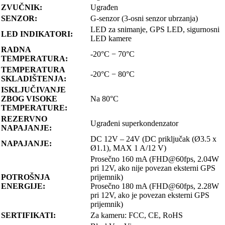
ZVUČNIK:
Ugrađen
SENZOR:
G-senzor (3-osni senzor ubrzanja)
LED za snimanje, GPS LED, sigurnosni
LED INDIKATORI:
LED kamere
RADNA
-20°C − 70°C
TEMPERATURA:
TEMPERATURA
-20°C − 80°C
SKLADIŠTENJA:
ISKLJUČIVANJE
ZBOG VISOKE
Na 80°C
TEMPERATURE:
REZERVNO
Ugrađeni superkondenzator
NAPAJANJE:
DC 12V – 24V (DC priključak (Ø3.5 x
NAPAJANJE:
Ø1.1), MAX 1 A/12 V)
Prosečno 160 mA (FHD@60fps, 2.04W
pri 12V, ako nije povezan eksterni GPS
POTROŠNJA
prijemnik)
ENERGIJE:
Prosečno 180 mA (FHD@60fps, 2.28W
pri 12V, ako je povezan eksterni GPS
prijemnik)
SERTIFIKATI:
Za kameru: FCC, CE, RoHS