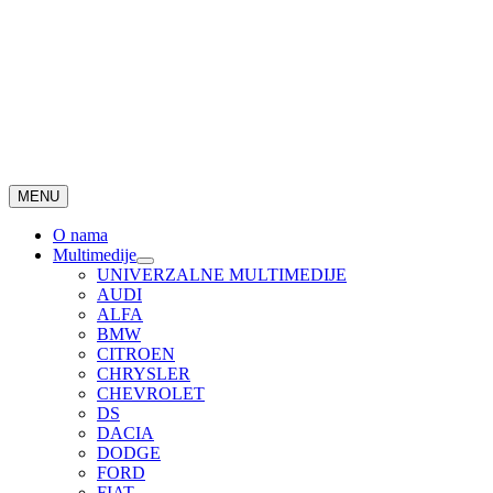
MENU
O nama
Multimedije
UNIVERZALNE MULTIMEDIJE
AUDI
ALFA
BMW
CITROEN
CHRYSLER
CHEVROLET
DS
DACIA
DODGE
FORD
FIAT