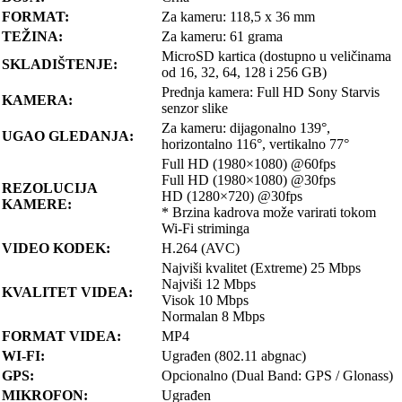
FORMAT:
Za kameru: 118,5 x 36 mm
TEŽINA:
Za kameru: 61 grama
MicroSD kartica (dostupno u veličinama
SKLADIŠTENJE:
od 16, 32, 64, 128 i 256 GB)
Prednja kamera: Full HD Sony Starvis
KAMERA:
senzor slike
Za kameru: dijagonalno 139°,
UGAO GLEDANJA:
horizontalno 116°, vertikalno 77°
Full HD (1980×1080) @60fps
Full HD (1980×1080) @30fps
REZOLUCIJA
HD (1280×720) @30fps
KAMERE:
* Brzina kadrova može varirati tokom
Wi-Fi striminga
VIDEO KODEK:
H.264 (AVC)
Najviši kvalitet (Extreme) 25 Mbps
Najviši 12 Mbps
KVALITET VIDEA:
Visok 10 Mbps
Normalan 8 Mbps
FORMAT VIDEA:
MP4
WI-FI:
Ugrađen (802.11 abgnac)
GPS:
Opcionalno (Dual Band: GPS / Glonass)
MIKROFON:
Ugrađen