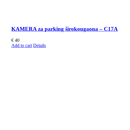
KAMERA za parking širokougaona – C17A
€
40
Add to cart
Details