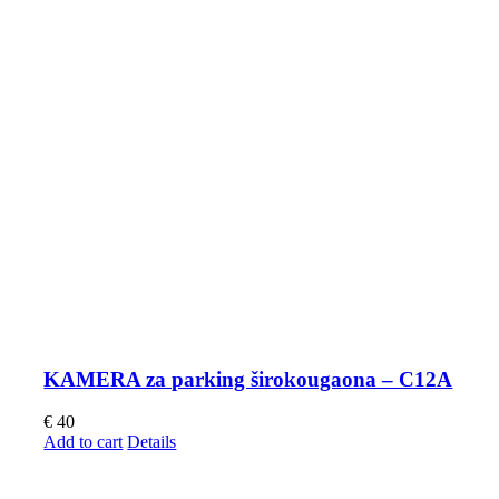
KAMERA za parking širokougaona – C12A
€
40
Add to cart
Details