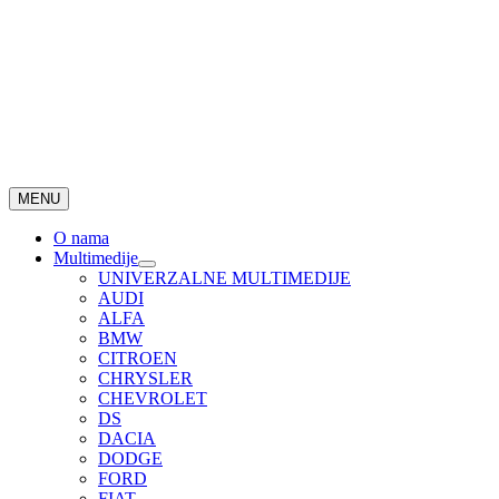
MENU
O nama
Multimedije
UNIVERZALNE MULTIMEDIJE
AUDI
ALFA
BMW
CITROEN
CHRYSLER
CHEVROLET
DS
DACIA
DODGE
FORD
FIAT