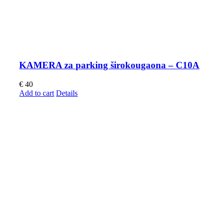
KAMERA za parking širokougaona – C10A
€
40
Add to cart
Details