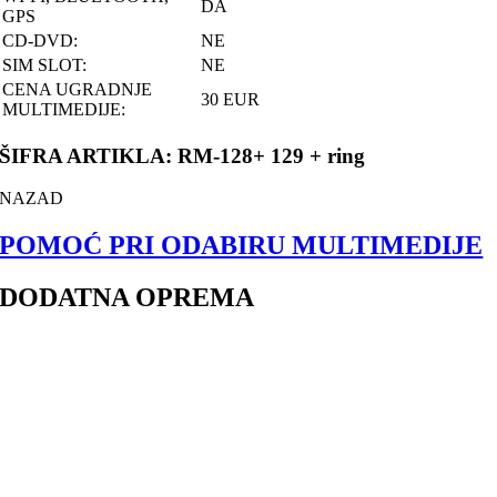
DA
GPS
CD-DVD:
NE
SIM SLOT:
NE
CENA UGRADNJE
30 EUR
MULTIMEDIJE:
ŠIFRA ARTIKLA: RM-128+ 129 + ring
NAZAD
POMOĆ PRI ODABIRU MULTIMEDIJE
DODATNA OPREMA