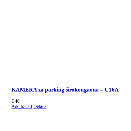
KAMERA za parking širokougaona – C16A
€
40
Add to cart
Details