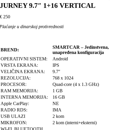
JURNEY 9.7″ 1+16 VERTICAL
€
250
Plaćanje u dinarskoj protivrednosti
SMARTCAR – Jedinstvena,
BREND:
unapređena konfiguracija
OPERATIVNI SISTEM:
Android
VRSTA EKRANA:
IPS
VELIČINA EKRANA:
9.7″
REZOLUCIJA:
768 x 1024
PROCESOR:
Quad-core (4 x 1.3 GHz)
RAM MEMORIJA:
1 GB
INTERNA MEMORIJA:
16 GB
Apple CarPlay:
NE
RADIO RDS:
IMA
USB ULAZI
2 kom
MIKROFON:
2 kom (interni+eksterni)
WI-FI, BLUETOOTH,