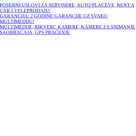
Skip
POSEBNI USLOVI ZA SERVISERE, AUTO PLACEVE, RENT A
to
CAR I VELEPRODAJU!
content
GARANCIJA: 2 GODINE GARANCIJE UZ SVAKU
MULTIMEDIJU!
MULTIMEDIJE, RIKVERC KAMERE, KAMERE ZA SNIMANJE
SAOBRAĆAJA, GPS PRAĆENJE