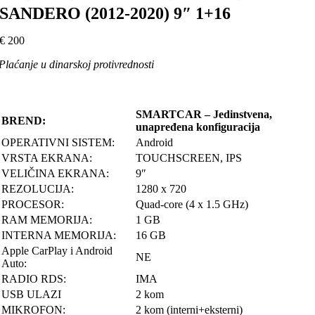
SANDERO (2012-2020) 9″ 1+16
€
200
Plaćanje u dinarskoj protivrednosti
SMARTCAR – Jedinstvena,
BREND:
unapređena konfiguracija
OPERATIVNI SISTEM:
Android
VRSTA EKRANA:
TOUCHSCREEN, IPS
VELIČINA EKRANA:
9″
REZOLUCIJA:
1280 x 720
PROCESOR:
Quad-core (4 x 1.5 GHz)
RAM MEMORIJA:
1 GB
INTERNA MEMORIJA:
16 GB
Apple CarPlay i Android
NE
Auto:
RADIO RDS:
IMA
USB ULAZI
2 kom
MIKROFON:
2 kom (interni+eksterni)