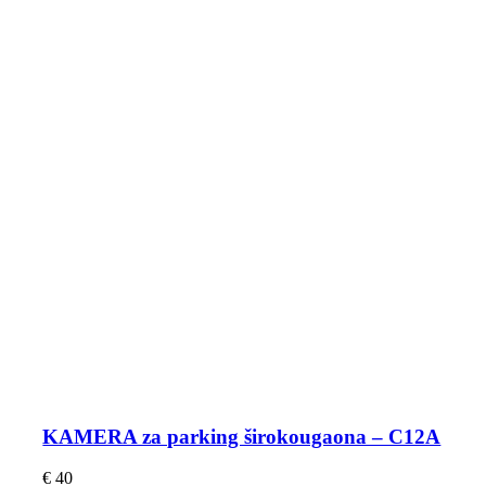
KAMERA za parking širokougaona – C12A
€
40