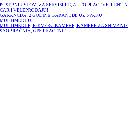
Skip
POSEBNI USLOVI ZA SERVISERE, AUTO PLACEVE, RENT A
to
CAR I VELEPRODAJU!
content
GARANCIJA: 2 GODINE GARANCIJE UZ SVAKU
MULTIMEDIJU!
MULTIMEDIJE, RIKVERC KAMERE, KAMERE ZA SNIMANJE
SAOBRAĆAJA, GPS PRAĆENJE