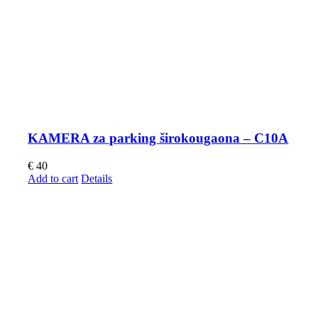
KAMERA za parking širokougaona – C10A
€
40
Add to cart
Details