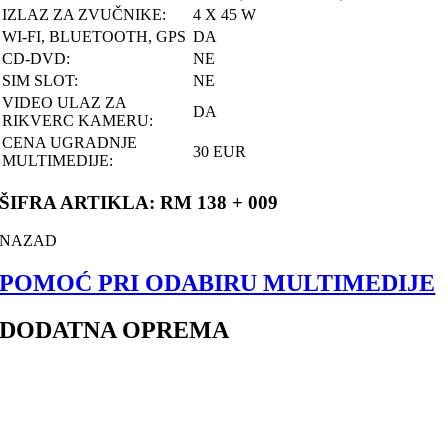
IZLAZ ZA ZVUČNIKE:
4 X 45 W
WI-FI, BLUETOOTH, GPS
DA
CD-DVD:
NE
SIM SLOT:
NE
VIDEO ULAZ ZA
DA
RIKVERC KAMERU:
CENA UGRADNJE
30 EUR
MULTIMEDIJE:
ŠIFRA ARTIKLA: RM 138 + 009
NAZAD
POMOĆ PRI ODABIRU MULTIMEDIJE
DODATNA OPREMA