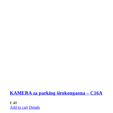
KAMERA za parking širokougaona – C16A
€
40
Add to cart
Details