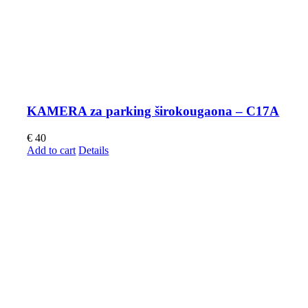
KAMERA za parking širokougaona – C17A
€
40
Add to cart
Details