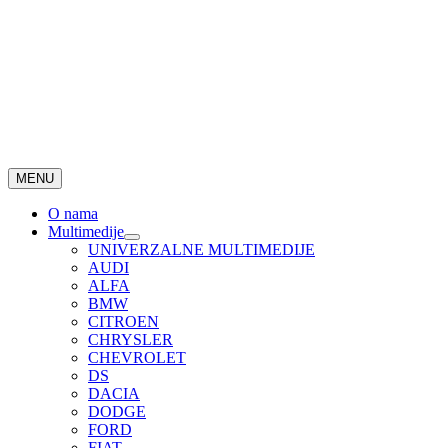
MENU
O nama
Multimedije
UNIVERZALNE MULTIMEDIJE
AUDI
ALFA
BMW
CITROEN
CHRYSLER
CHEVROLET
DS
DACIA
DODGE
FORD
FIAT