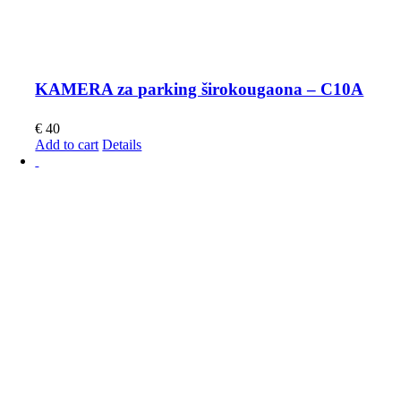
KAMERA za parking širokougaona – C10A
€
40
Add to cart
Details