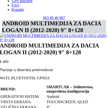
GPS praćenje
FAQ
Kontakt
063 80 40 967
ANDROID MULTIMEDIJA ZA DACIA
LOGAN II (2012-2020) 9″ 8+128
ANDROID MULTIMEDIJA ZA DACIA
LOGAN II (2012-2020) 9″ 8+128
€
400
Plaćanje u dinarskoj protivrednosti
WI-FI, BLUETOOTH, GPSDA
SMARTCAR – Jedinstvena,
BREND:
unapređena konfiguracija
OPERATIVNI SISTEM:
Android
VRSTA EKRANA:
TOUCHSCREEN, QLED
VELIČINA EKRANA:
9″