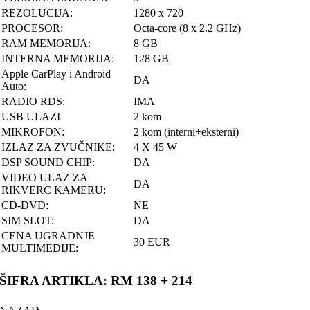
REZOLUCIJA:
1280 x 720
PROCESOR:
Octa-core (8 x 2.2 GHz)
RAM MEMORIJA:
8 GB
INTERNA MEMORIJA:
128 GB
Apple CarPlay i Android
DA
Auto:
RADIO RDS:
IMA
USB ULAZI
2 kom
MIKROFON:
2 kom (interni+eksterni)
IZLAZ ZA ZVUČNIKE:
4 X 45 W
DSP SOUND CHIP:
DA
VIDEO ULAZ ZA
DA
RIKVERC KAMERU:
CD-DVD:
NE
SIM SLOT:
DA
CENA UGRADNJE
30 EUR
MULTIMEDIJE:
ŠIFRA ARTIKLA: RM 138 + 214