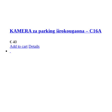
KAMERA za parking širokougaona – C16A
€
40
Add to cart
Details