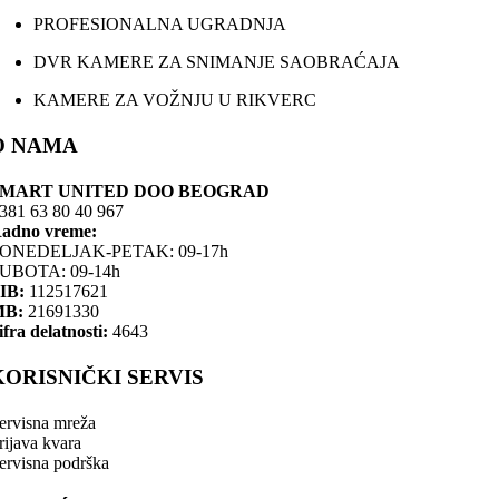
PROFESIONALNA UGRADNJA
DVR KAMERE ZA SNIMANJE SAOBRAĆAJA
KAMERE ZA VOŽNJU U RIKVERC
O NAMA
SMART UNITED DOO BEOGRAD
381 63 80 40 967
adno vreme:
ONEDELJAK-PETAK: 09-17h
UBOTA: 09-14h
IB:
112517621
MB:
21691330
ifra delatnosti:
4643
KORISNIČKI SERVIS
ervisna mreža
rijava kvara
ervisna podrška