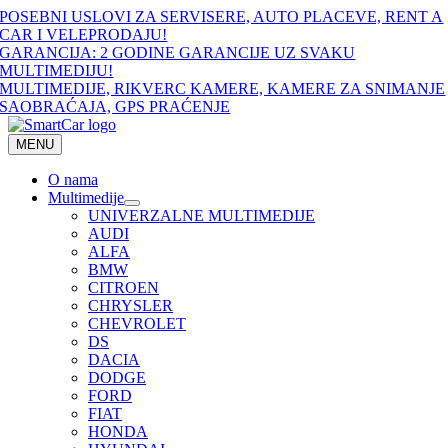
Skip
POSEBNI USLOVI ZA SERVISERE, AUTO PLACEVE, RENT A
to
CAR I VELEPRODAJU!
content
GARANCIJA: 2 GODINE GARANCIJE UZ SVAKU
MULTIMEDIJU!
MULTIMEDIJE, RIKVERC KAMERE, KAMERE ZA SNIMANJE
SAOBRAĆAJA, GPS PRAĆENJE
MENU
O nama
Multimedije
UNIVERZALNE MULTIMEDIJE
AUDI
ALFA
BMW
CITROEN
CHRYSLER
CHEVROLET
DS
DACIA
DODGE
FORD
FIAT
HONDA