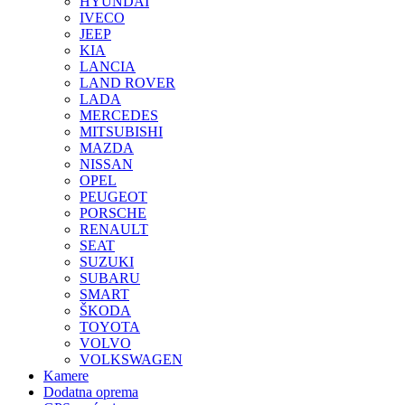
HYUNDAI
IVECO
JEEP
KIA
LANCIA
LAND ROVER
LADA
MERCEDES
MITSUBISHI
MAZDA
NISSAN
OPEL
PEUGEOT
PORSCHE
RENAULT
SEAT
SUZUKI
SUBARU
SMART
ŠKODA
TOYOTA
VOLVO
VOLKSWAGEN
Kamere
Dodatna oprema