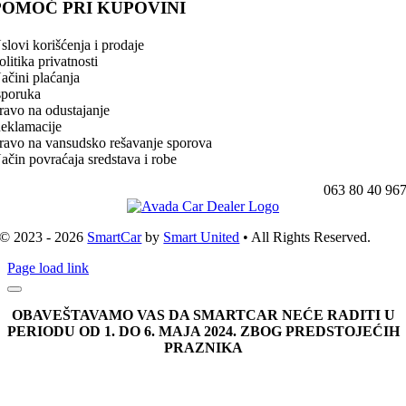
POMOĆ PRI KUPOVINI
slovi korišćenja i prodaje
olitika privatnosti
ačini plaćanja
sporuka
ravo na odustajanje
eklamacije
ravo na vansudsko rešavanje sporova
ačin povraćaja sredstava i robe
063 80 40 96
© 2023 - 2026
SmartCar
by
Smart United
• All Rights Reserved.
Page load link
OBAVEŠTAVAMO VAS DA SMARTCAR NEĆE RADITI U
PERIODU OD 1. DO 6. MAJA 2024. ZBOG PREDSTOJEĆIH
PRAZNIKA
Go
to