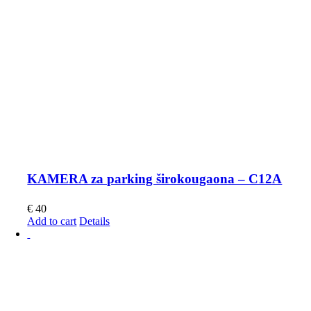
KAMERA za parking širokougaona – C12A
€
40
Add to cart
Details