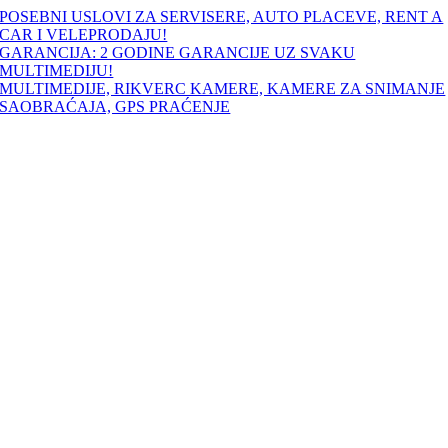
Skip
POSEBNI USLOVI ZA SERVISERE, AUTO PLACEVE, RENT A
to
CAR I VELEPRODAJU!
content
GARANCIJA: 2 GODINE GARANCIJE UZ SVAKU
MULTIMEDIJU!
MULTIMEDIJE, RIKVERC KAMERE, KAMERE ZA SNIMANJE
SAOBRAĆAJA, GPS PRAĆENJE