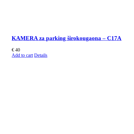
KAMERA za parking širokougaona – C17A
€
40
Add to cart
Details