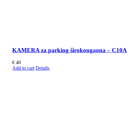
KAMERA za parking širokougaona – C10A
€
40
Add to cart
Details