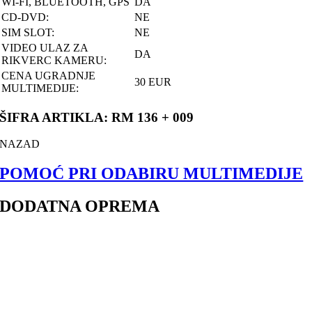
WI-FI, BLUETOOTH, GPS
DA
CD-DVD:
NE
SIM SLOT:
NE
VIDEO ULAZ ZA
DA
RIKVERC KAMERU:
CENA UGRADNJE
30 EUR
MULTIMEDIJE:
ŠIFRA ARTIKLA: RM 136 + 009
NAZAD
POMOĆ PRI ODABIRU MULTIMEDIJE
DODATNA OPREMA