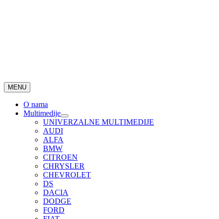
MENU
O nama
Multimedije
UNIVERZALNE MULTIMEDIJE
AUDI
ALFA
BMW
CITROEN
CHRYSLER
CHEVROLET
DS
DACIA
DODGE
FORD
FIAT