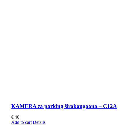
KAMERA za parking širokougaona – C12A
€
40
Add to cart
Details