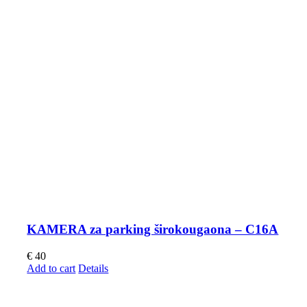
KAMERA za parking širokougaona – C16A
€
40
Add to cart
Details