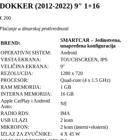
DOKKER (2012-2022) 9″ 1+16
€
200
Plaćanje u dinarskoj protivrednosti
SMARTCAR – Jedinstvena,
BREND:
unapređena konfiguracija
OPERATIVNI SISTEM:
Android
VRSTA EKRANA:
TOUCHSCREEN, IPS
VELIČINA EKRANA:
9″
REZOLUCIJA:
1280 x 720
PROCESOR:
Quad-core (4 x 1.5 GHz)
RAM MEMORIJA:
1 GB
INTERNA MEMORIJA:
16 GB
Apple CarPlay i Android
NE
Auto:
RADIO RDS:
IMA
USB ULAZI
2 kom
MIKROFON:
2 kom (interni+eksterni)
IZLAZ ZA ZVUČNIKE:
4 X 45 W