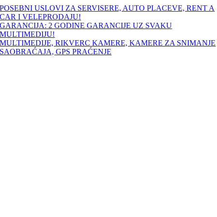
Skip
POSEBNI USLOVI ZA SERVISERE, AUTO PLACEVE, RENT A
to
CAR I VELEPRODAJU!
content
GARANCIJA: 2 GODINE GARANCIJE UZ SVAKU
MULTIMEDIJU!
MULTIMEDIJE, RIKVERC KAMERE, KAMERE ZA SNIMANJE
SAOBRAĆAJA, GPS PRAĆENJE