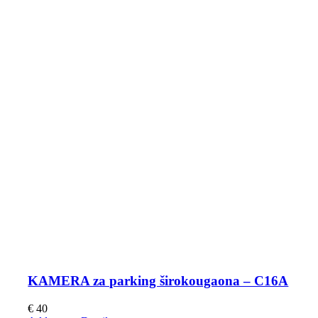
KAMERA za parking širokougaona – C16A
€
40