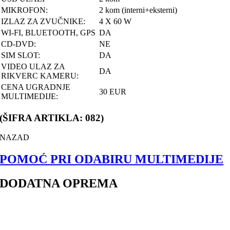
MIKROFON:
2 kom (interni+eksterni)
IZLAZ ZA ZVUČNIKE:
4 X 60 W
WI-FI, BLUETOOTH, GPS
DA
CD-DVD:
NE
SIM SLOT:
DA
VIDEO ULAZ ZA
DA
RIKVERC KAMERU:
CENA UGRADNJE
30 EUR
MULTIMEDIJE:
(ŠIFRA ARTIKLA: 082)
NAZAD
POMOĆ PRI ODABIRU MULTIMEDIJE
DODATNA OPREMA