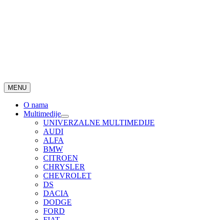
MENU
O nama
Multimedije
UNIVERZALNE MULTIMEDIJE
AUDI
ALFA
BMW
CITROEN
CHRYSLER
CHEVROLET
DS
DACIA
DODGE
FORD
FIAT