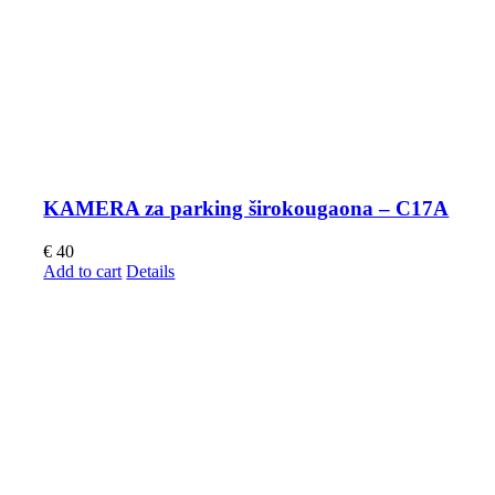
KAMERA za parking širokougaona – C17A
€
40
Add to cart
Details