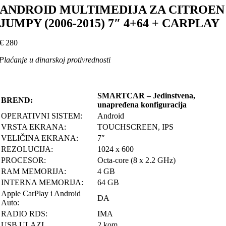
ANDROID MULTIMEDIJA ZA CITROEN
JUMPY (2006-2015) 7″ 4+64 + CARPLAY
€
280
Plaćanje u dinarskoj protivrednosti
SMARTCAR – Jedinstvena,
BREND:
unapređena konfiguracija
OPERATIVNI SISTEM:
Android
VRSTA EKRANA:
TOUCHSCREEN, IPS
VELIČINA EKRANA:
7″
REZOLUCIJA:
1024 x 600
PROCESOR:
Octa-core (8 x 2.2 GHz)
RAM MEMORIJA:
4 GB
INTERNA MEMORIJA:
64 GB
Apple CarPlay i Android
DA
Auto:
RADIO RDS:
IMA
USB ULAZI
2 kom