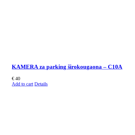
KAMERA za parking širokougaona – C10A
€
40
Add to cart
Details