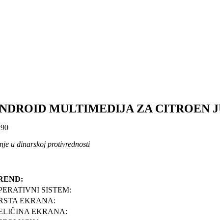
NDROID MULTIMEDIJA ZA CITROEN JUM
90
je u dinarskoj protivrednosti
REND:
PERATIVNI SISTEM:
RSTA EKRANA:
ELIČINA EKRANA: