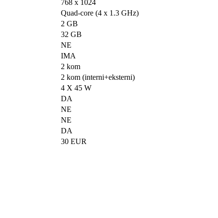
768 x 1024
Quad-core (4 x 1.3 GHz)
2 GB
32 GB
NE
IMA
2 kom
2 kom (interni+eksterni)
4 X 45 W
DA
NE
NE
DA
30 EUR