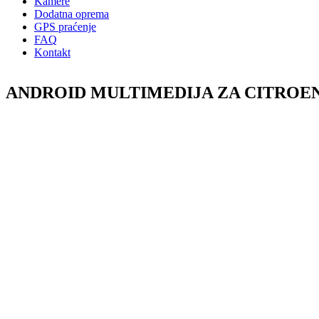
Kamere
Dodatna oprema
GPS praćenje
FAQ
Kontakt
ANDROID MULTIMEDIJA ZA CITROEN J