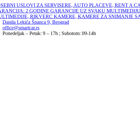
Skip
SEBNI USLOVI ZA SERVISERE, AUTO PLACEVE, RENT A C
to
ARANCIJA: 2 GODINE GARANCIJE UZ SVAKU MULTIMEDIJU
content
ULTIMEDIJE, RIKVERC KAMERE, KAMERE ZA SNIMANJE S
Danila Lekića Španca 9, Beograd
office@smartcar.rs
Ponedeljak – Petak: 9 – 17h ; Subotom: 09-14h