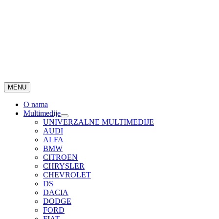
MENU
O nama
Multimedije
UNIVERZALNE MULTIMEDIJE
AUDI
ALFA
BMW
CITROEN
CHRYSLER
CHEVROLET
DS
DACIA
DODGE
FORD
FIAT