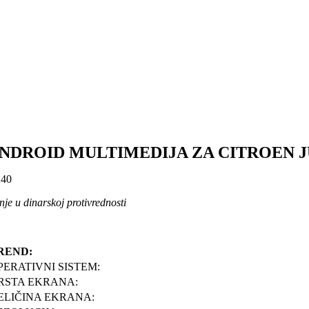
NDROID MULTIMEDIJA ZA CITROEN JUM
40
je u dinarskoj protivrednosti
REND:
PERATIVNI SISTEM:
RSTA EKRANA:
ELIČINA EKRANA: