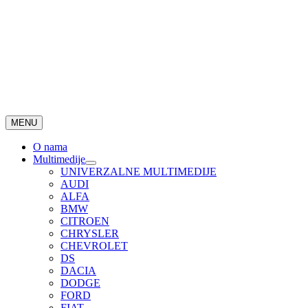
MENU
O nama
Multimedije
UNIVERZALNE MULTIMEDIJE
AUDI
ALFA
BMW
CITROEN
CHRYSLER
CHEVROLET
DS
DACIA
DODGE
FORD
FIAT