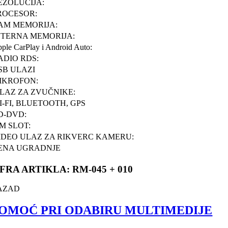
EZOLUCIJA:
ROCESOR:
AM MEMORIJA:
NTERNA MEMORIJA:
ple CarPlay i Android Auto:
ADIO RDS:
SB ULAZI
IKROFON:
ZLAZ ZA ZVUČNIKE:
I-FI, BLUETOOTH, GPS
D-DVD:
IM SLOT:
IDEO ULAZ ZA RIKVERC KAMERU:
ENA UGRADNJE
IFRA ARTIKLA: RM-045 + 010
AZAD
OMOĆ PRI ODABIRU MULTIMEDIJE