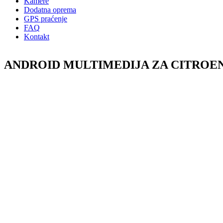
Kamere
Dodatna oprema
GPS praćenje
FAQ
Kontakt
ANDROID MULTIMEDIJA ZA CITROEN J