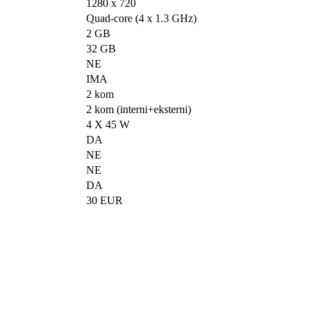
1280 x 720
Quad-core (4 x 1.3 GHz)
2 GB
32 GB
NE
IMA
2 kom
2 kom (interni+eksterni)
4 X 45 W
DA
NE
NE
DA
30 EUR