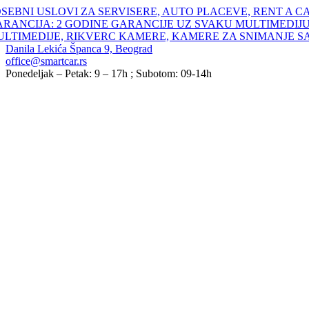
Skip
SEBNI USLOVI ZA SERVISERE, AUTO PLACEVE, RENT A C
to
ARANCIJA: 2 GODINE GARANCIJE UZ SVAKU MULTIMEDIJU
content
ULTIMEDIJE, RIKVERC KAMERE, KAMERE ZA SNIMANJE S
Danila Lekića Španca 9, Beograd
office@smartcar.rs
Ponedeljak – Petak: 9 – 17h ; Subotom: 09-14h