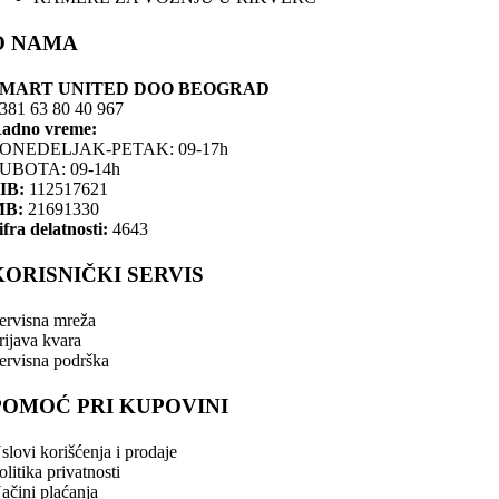
O NAMA
SMART UNITED DOO BEOGRAD
381 63 80 40 967
adno vreme:
ONEDELJAK-PETAK: 09-17h
UBOTA: 09-14h
IB:
112517621
MB:
21691330
ifra delatnosti:
4643
KORISNIČKI SERVIS
ervisna mreža
rijava kvara
ervisna podrška
POMOĆ PRI KUPOVINI
slovi korišćenja i prodaje
olitika privatnosti
ačini plaćanja