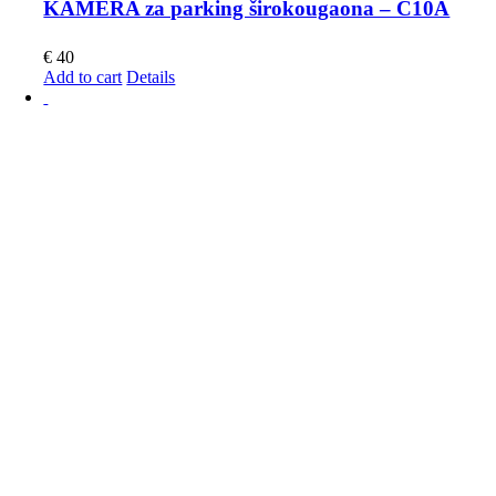
KAMERA za parking širokougaona – C10A
€
40
Add to cart
Details