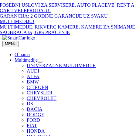
Skip
POSEBNI USLOVI ZA SERVISERE, AUTO PLACEVE, RENT A
to
CAR I VELEPRODAJU!
content
GARANCIJA: 2 GODINE GARANCIJE UZ SVAKU
MULTIMEDIJU!
MULTIMEDIJE, RIKVERC KAMERE, KAMERE ZA SNIMANJE
SAOBRAĆAJA, GPS PRAĆENJE
MENU
O nama
Multimedije
UNIVERZALNE MULTIMEDIJE
AUDI
ALFA
BMW
CITROEN
CHRYSLER
CHEVROLET
DS
DACIA
DODGE
FORD
FIAT
HONDA