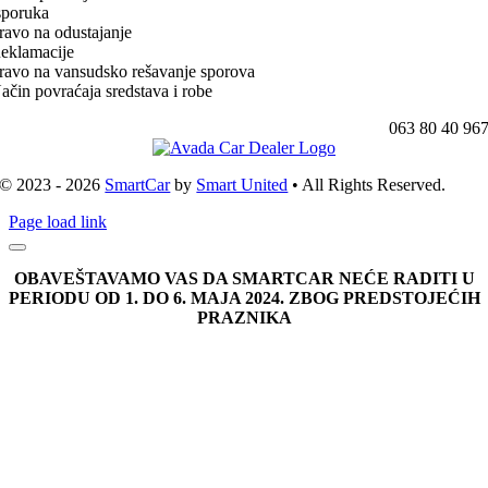
sporuka
ravo na odustajanje
eklamacije
ravo na vansudsko rešavanje sporova
ačin povraćaja sredstava i robe
063 80 40 96
© 2023 - 2026
SmartCar
by
Smart United
• All Rights Reserved.
Page load link
OBAVEŠTAVAMO VAS DA SMARTCAR NEĆE RADITI U
PERIODU OD 1. DO 6. MAJA 2024. ZBOG PREDSTOJEĆIH
PRAZNIKA
Go
to
Top