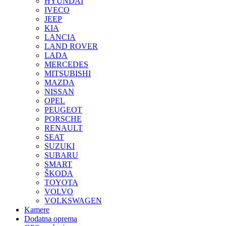
HYUNDAI
IVECO
JEEP
KIA
LANCIA
LAND ROVER
LADA
MERCEDES
MITSUBISHI
MAZDA
NISSAN
OPEL
PEUGEOT
PORSCHE
RENAULT
SEAT
SUZUKI
SUBARU
SMART
ŠKODA
TOYOTA
VOLVO
VOLKSWAGEN
Kamere
Dodatna oprema