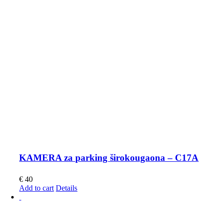
KAMERA za parking širokougaona – C17A
€
40
Add to cart
Details