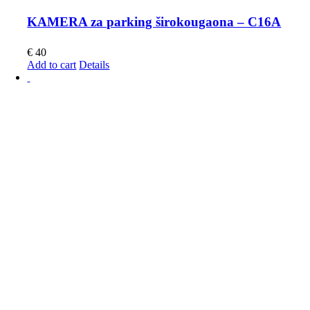
KAMERA za parking širokougaona – C16A
€
40
Add to cart
Details