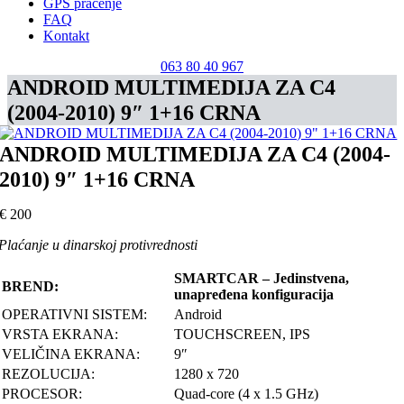
GPS praćenje
FAQ
Kontakt
063 80 40 967
ANDROID MULTIMEDIJA ZA C4
(2004-2010) 9″ 1+16 CRNA
ANDROID MULTIMEDIJA ZA C4 (2004-
2010) 9″ 1+16 CRNA
€
200
Plaćanje u dinarskoj protivrednosti
SMARTCAR – Jedinstvena,
BREND:
unapređena konfiguracija
OPERATIVNI SISTEM:
Android
VRSTA EKRANA:
TOUCHSCREEN, IPS
VELIČINA EKRANA:
9″
REZOLUCIJA:
1280 x 720
PROCESOR:
Quad-core (4 x 1.5 GHz)