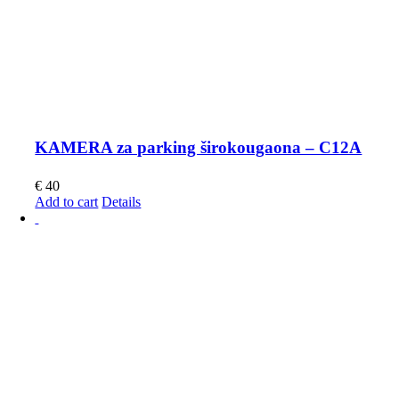
KAMERA za parking širokougaona – C12A
€
40
Add to cart
Details