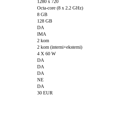
1280 x 720
Octa-core (8 x 2.2 GHz)
8 GB
128 GB
DA
IMA
2 kom
2 kom (interni+eksterni)
4 X 60 W
DA
DA
DA
NE
DA
30 EUR