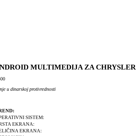
NDROID MULTIMEDIJA ZA CHRYSLER SE
00
je u dinarskoj protivrednosti
REND:
PERATIVNI SISTEM:
RSTA EKRANA:
ELIČINA EKRANA: