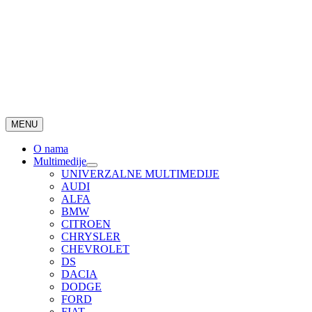
MENU
O nama
Multimedije
UNIVERZALNE MULTIMEDIJE
AUDI
ALFA
BMW
CITROEN
CHRYSLER
CHEVROLET
DS
DACIA
DODGE
FORD
FIAT