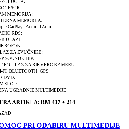
EZOLUCIJA:
ROCESOR:
AM MEMORIJA:
NTERNA MEMORIJA:
ple CarPlay i Android Auto:
ADIO RDS:
SB ULAZI
IKROFON:
ZLAZ ZA ZVUČNIKE:
SP SOUND CHIP:
IDEO ULAZ ZA RIKVERC KAMERU:
I-FI, BLUETOOTH, GPS
D-DVD:
IM SLOT:
ENA UGRADNJE MULTIMEDIJE:
IFRA ARTIKLA: RM-437 + 214
AZAD
OMOĆ PRI ODABIRU MULTIMEDIJE