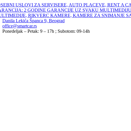
Skip
SEBNI USLOVI ZA SERVISERE, AUTO PLACEVE, RENT A C
to
ARANCIJA: 2 GODINE GARANCIJE UZ SVAKU MULTIMEDIJU
content
ULTIMEDIJE, RIKVERC KAMERE, KAMERE ZA SNIMANJE S
Danila Lekića Španca 9, Beograd
office@smartcar.rs
Ponedeljak – Petak: 9 – 17h ; Subotom: 09-14h