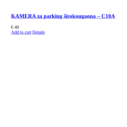
KAMERA za parking širokougaona – C10A
€
40
Add to cart
Details