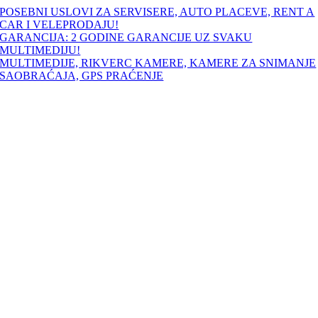
Skip
POSEBNI USLOVI ZA SERVISERE, AUTO PLACEVE, RENT A
to
CAR I VELEPRODAJU!
content
GARANCIJA: 2 GODINE GARANCIJE UZ SVAKU
MULTIMEDIJU!
MULTIMEDIJE, RIKVERC KAMERE, KAMERE ZA SNIMANJE
SAOBRAĆAJA, GPS PRAĆENJE