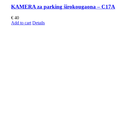
KAMERA za parking širokougaona – C17A
€
40
Add to cart
Details