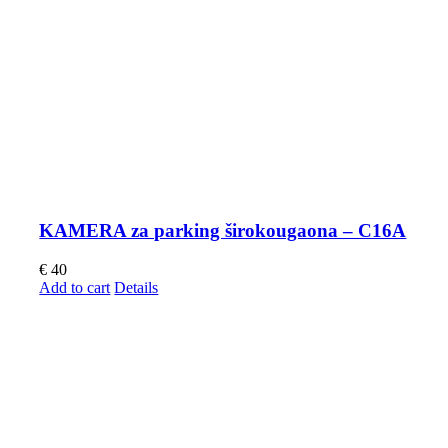
KAMERA za parking širokougaona – C16A
€
40
Add to cart
Details