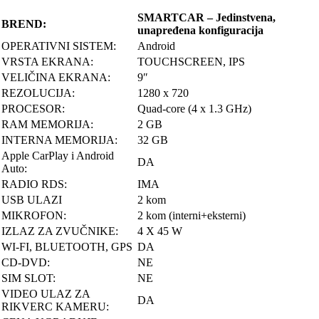
SMARTCAR – Jedinstvena,
BREND:
unapređena konfiguracija
OPERATIVNI SISTEM:
Android
VRSTA EKRANA:
TOUCHSCREEN, IPS
VELIČINA EKRANA:
9″
REZOLUCIJA:
1280 x 720
PROCESOR:
Quad-core (4 x 1.3 GHz)
RAM MEMORIJA:
2 GB
INTERNA MEMORIJA:
32 GB
Apple CarPlay i Android
DA
Auto:
RADIO RDS:
IMA
USB ULAZI
2 kom
MIKROFON:
2 kom (interni+eksterni)
IZLAZ ZA ZVUČNIKE:
4 X 45 W
WI-FI, BLUETOOTH, GPS
DA
CD-DVD:
NE
SIM SLOT:
NE
VIDEO ULAZ ZA
DA
RIKVERC KAMERU: