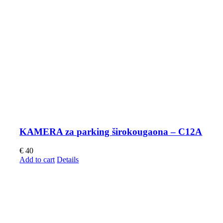
KAMERA za parking širokougaona – C12A
€
40
Add to cart
Details