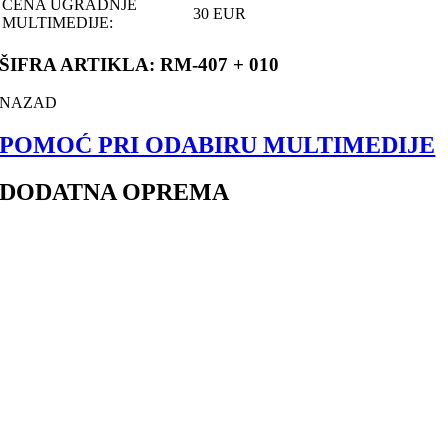
CENA UGRADNJE
30 EUR
MULTIMEDIJE:
ŠIFRA ARTIKLA: RM-407 + 010
NAZAD
POMOĆ PRI ODABIRU MULTIMEDIJE
DODATNA OPREMA