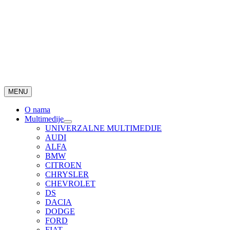
MENU
O nama
Multimedije
UNIVERZALNE MULTIMEDIJE
AUDI
ALFA
BMW
CITROEN
CHRYSLER
CHEVROLET
DS
DACIA
DODGE
FORD
FIAT