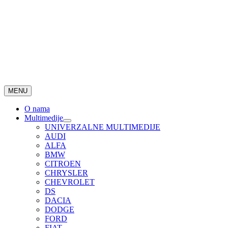
MENU
O nama
Multimedije
UNIVERZALNE MULTIMEDIJE
AUDI
ALFA
BMW
CITROEN
CHRYSLER
CHEVROLET
DS
DACIA
DODGE
FORD
FIAT