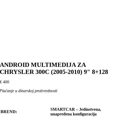
ANDROID MULTIMEDIJA ZA
CHRYSLER 300C (2005-2010) 9″ 8+128
€
400
Plaćanje u dinarskoj protivrednosti
SMARTCAR – Jedinstvena,
BREND:
unapređena konfiguracija