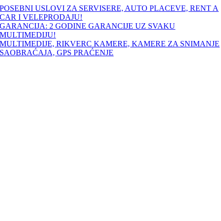
Skip
POSEBNI USLOVI ZA SERVISERE, AUTO PLACEVE, RENT A
to
CAR I VELEPRODAJU!
content
GARANCIJA: 2 GODINE GARANCIJE UZ SVAKU
MULTIMEDIJU!
MULTIMEDIJE, RIKVERC KAMERE, KAMERE ZA SNIMANJE
SAOBRAĆAJA, GPS PRAĆENJE