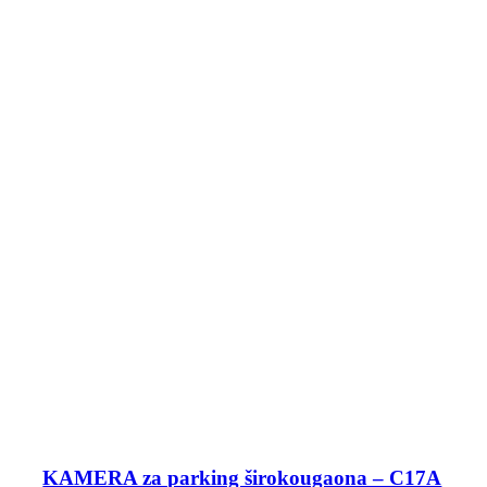
KAMERA za parking širokougaona – C17A