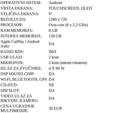
OPERATIVNI SISTEM:
Android
VRSTA EKRANA:
TOUCHSCREEN, QLED
VELIČINA EKRANA:
9″
REZOLUCIJA:
1280 x 720
PROCESOR:
Octa-core (8 x 2.2 GHz)
RAM MEMORIJA:
8 GB
INTERNA MEMORIJA:
128 GB
Apple CarPlay i Androd
DA
Auto:
RADIO RDS:
IMA
USB ULAZI
2 kom
MIKROFON:
2 kom (interni+eksterni)
IZLAZ ZA ZVUČNIKE:
4 X 60 W
DSP SOUND CHIP:
DA
WI-FI, BLUETOOTH, GPS
DA
CD-DVD:
NE
SIM SLOT:
DA
VIDEO ULAZ ZA
DA
RIKVERC KAMERU:
CENA UGRADNJE
30 EUR
MULTIMEDIJE: