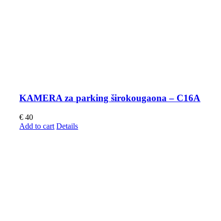
KAMERA za parking širokougaona – C16A
€
40
Add to cart
Details