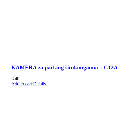
KAMERA za parking širokougaona – C12A
€
40
Add to cart
Details