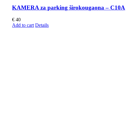
KAMERA za parking širokougaona – C10A
€
40
Add to cart
Details