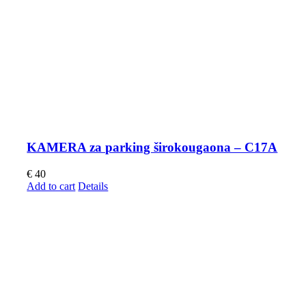
KAMERA za parking širokougaona – C17A
€
40
Add to cart
Details