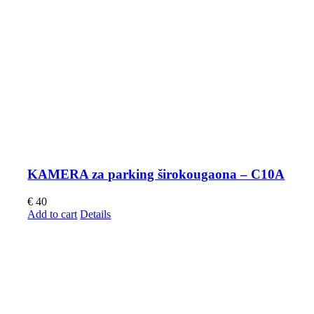
KAMERA za parking širokougaona – C10A
€
40
Add to cart
Details