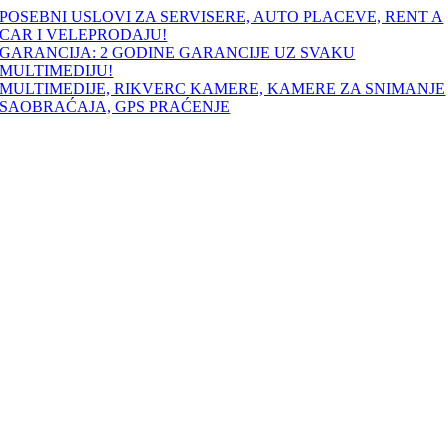
Skip
POSEBNI USLOVI ZA SERVISERE, AUTO PLACEVE, RENT A
to
CAR I VELEPRODAJU!
content
GARANCIJA: 2 GODINE GARANCIJE UZ SVAKU
MULTIMEDIJU!
MULTIMEDIJE, RIKVERC KAMERE, KAMERE ZA SNIMANJE
SAOBRAĆAJA, GPS PRAĆENJE