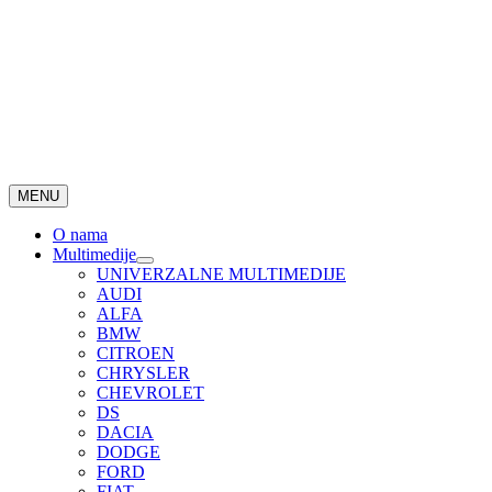
MENU
O nama
Multimedije
UNIVERZALNE MULTIMEDIJE
AUDI
ALFA
BMW
CITROEN
CHRYSLER
CHEVROLET
DS
DACIA
DODGE
FORD
FIAT