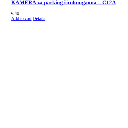
KAMERA za parking širokougaona – C12A
€
40
Add to cart
Details