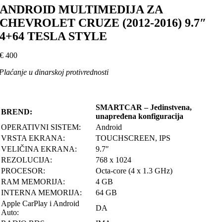
ANDROID MULTIMEDIJA ZA
CHEVROLET CRUZE (2012-2016) 9.7″
4+64 TESLA STYLE
€
400
Plaćanje u dinarskoj protivrednosti
SMARTCAR – Jedinstvena,
BREND:
unapređena konfiguracija
OPERATIVNI SISTEM:
Android
VRSTA EKRANA:
TOUCHSCREEN, IPS
VELIČINA EKRANA:
9.7″
REZOLUCIJA:
768 x 1024
PROCESOR:
Octa-core (4 x 1.3 GHz)
RAM MEMORIJA:
4 GB
INTERNA MEMORIJA:
64 GB
Apple CarPlay i Android
DA
Auto: