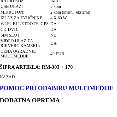
RADIO RDS:
IMA
USB ULAZI
2 kom
MIKROFON:
2 kom (interni+eksterni)
IZLAZ ZA ZVUČNIKE:
4 X 60 W
WI-FI, BLUETOOTH, GPS
DA
CD-DVD:
DA
SIM SLOT:
NE
VIDEO ULAZ ZA
DA
RIKVERC KAMERU:
CENA UGRADNJE
40 EUR
MULTIMEDIJE:
ŠIFRA ARTIKLA: RM-303 + 170
NAZAD
POMOĆ PRI ODABIRU MULTIMEDIJE
DODATNA OPREMA